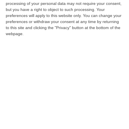
processing of your personal data may not require your consent,
but you have a right to object to such processing. Your
preferences will apply to this website only. You can change your
preferences or withdraw your consent at any time by returning
to this site and clicking the "Privacy" button at the bottom of the
webpage.
Clicca e segui “Corriere della Calabria” su Google News
Dai verdi agli azzurri il passo è stato breve.
Felicita Cinnante, già segretario regionale del
Sole che ride, ha aderito al Popolo della
Libertà. La notizia è stata ufficializzata dal
coordinamento regionale del Pdl. «Condivido
le idee, i valori e il progetto politico portato
avanti dal governatore Giuseppe Scopelliti
con fermezza, determinazione e sobrietà –
sostiene l`ormai ex esponente di