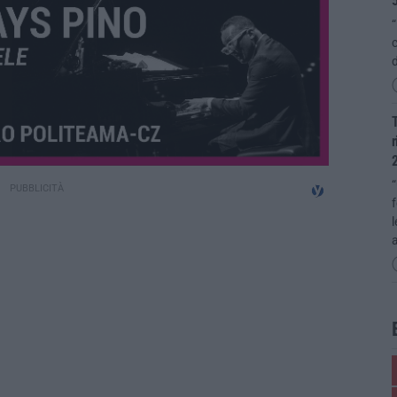
“
c
d
T
r
“
l