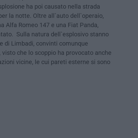
`esplosione ha poi causato nella strada
r la notte. Oltre all`auto dell`operaio,
una Alfa Romeo 147 e una Fiat Panda,
ntato. Sulla natura dell`esplosivo stanno
one di Limbadi, convinti comunque
le, visto che lo scoppio ha provocato anche
azioni vicine, le cui pareti esterne si sono