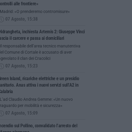
ontrolli alle frontiere»
“Madrid: «O prenderemo contromisure»
07 Agosto, 15:38
Ndrangheta, inchiesta Artemis 2: Giuseppe Vinci
ascia il carcere e passa ai domiciliari
Il responsabile dell’area tecnico manutentiva
el Comune di Cortale è accusato di aver
gevolato il clan dei Cracolici
07 Agosto, 15:23
reen Island, ricariche elettriche e un presidio
anitario. Anas attiva i nuovi servizi sull’A2 in
alabria
“L’ad Claudio Andrea Gemme: «Un nuovo
raguardo per mobilità e sicurezza»
07 Agosto, 15:09
ncendio sul Pollino, convalidato l’arresto del