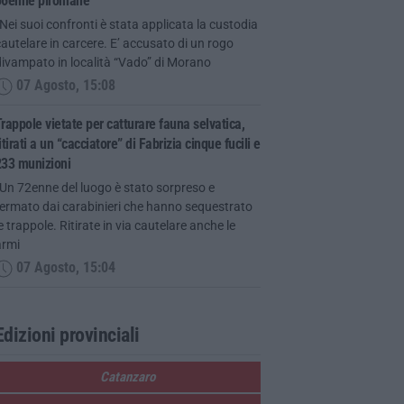
56enne piromane
Nei suoi confronti è stata applicata la custodia
autelare in carcere. E’ accusato di un rogo
ivampato in località “Vado” di Morano
07 Agosto, 15:08
rappole vietate per catturare fauna selvatica,
itirati a un “cacciatore” di Fabrizia cinque fucili e
233 munizioni
Un 72enne del luogo è stato sorpreso e
fermato dai carabinieri che hanno sequestrato
e trappole. Ritirate in via cautelare anche le
armi
07 Agosto, 15:04
Edizioni provinciali
Catanzaro