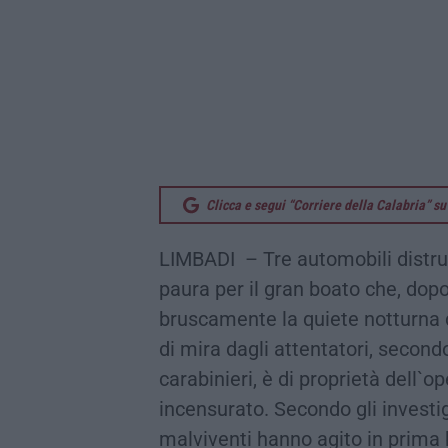
Clicca e segui “Corriere della Calabria” 
LIMBADI – Tre automobili distrut
paura per il gran boato che, dopo
bruscamente la quiete notturna d
di mira dagli attentatori, secon
carabinieri, è di proprietà dell`op
incensurato. Secondo gli investig
malviventi hanno agito in prima