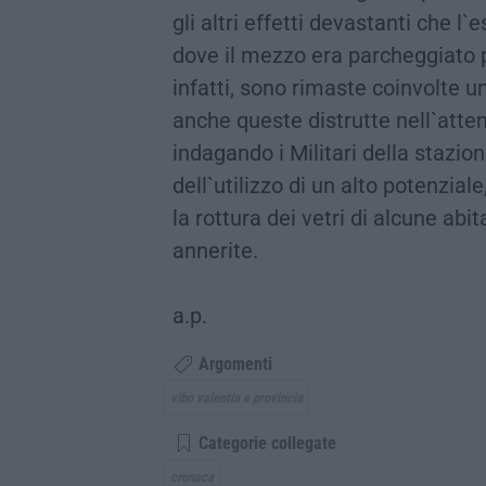
gli altri effetti devastanti che l
dove il mezzo era parcheggiato pe
infatti, sono rimaste coinvolte 
anche queste distrutte nell`atte
indagando i Militari della stazi
dell`utilizzo di un alto potenzia
la rottura dei vetri di alcune abit
annerite.
a.p.
Argomenti
vibo valentia e provincia
Categorie collegate
cronaca