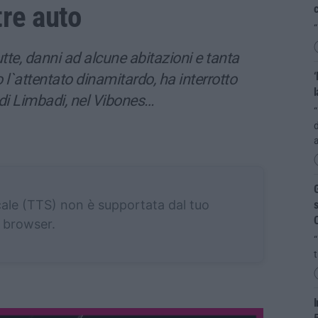
re auto
c
te, danni ad alcune abitazioni e tanta
‘
 l`attentato dinamitardo, ha interrotto
l
di Limbadi, nel Vibones…
“
d
a
G
cale (TTS) non è supportata dal tuo
s
C
browser.
t
I