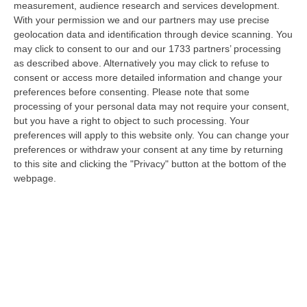
measurement, audience research and services development.
With your permission we and our partners may use precise
geolocation data and identification through device scanning. You
may click to consent to our and our 1733 partners’ processing
as described above. Alternatively you may click to refuse to
consent or access more detailed information and change your
Clicca e segui “Corriere della Calabria” su Google News
preferences before consenting.
Please note that some
processing of your personal data may not require your consent,
Un`imbarcazione in avaria, con a bordo una
but you have a right to object to such processing. Your
famiglia di quattro persone, è stata soccorsa
preferences will apply to this website only. You can change your
preferences or withdraw your consent at any time by returning
dalla guardia costiera al largo di Roccella
to this site and clicking the "Privacy" button at the bottom of the
Jonica. La barca a vela, della lunghezza di
webpage.
quindici metri, su cui i turisti stavano
navigando da Messina a Crotone, ha avuto
improvvisamente un problema tecnico che
l`ha portata alla deriva, a quattro miglia dal
porto delle Grazie. I componenti del nucleo
familiare, dopo i primi tentativi di ripristinare