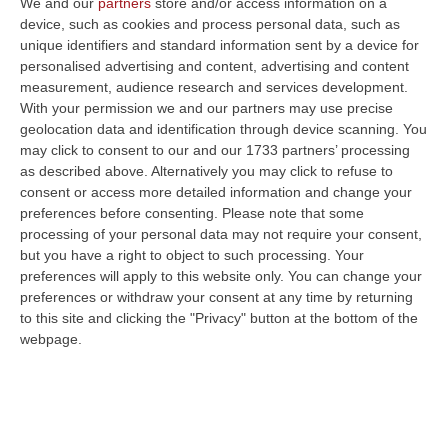
We and our
partners
store and/or access information on a
Il castello di Cleto è stato inaugurato in
device, such as cookies and process personal data, such as
pompa magna il 20 luglio 2010 tra gli
unique identifiers and standard information sent by a device for
personalised advertising and content, advertising and content
interventi di recupero e riqualificazione
measurement, audience research and services development.
effettuati (progetto finanziato dai Por
With your permission we and our partners may use precise
geolocation data and identification through device scanning. You
Calabria 2000/2006 – Asse II Risorse
may click to consent to our and our 1733 partners’ processing
Culturali Pis) ma adesso, al turista che capiti
as described above. Alternatively you may click to refuse to
qui – entroterra del basso Tirreno cosentino
consent or access more detailed information and change your
preferences before consenting.
Please note that some
a pochi minuti dall’aeroporto – risulterà
processing of your personal data may not require your consent,
impossibile entrare eccetto nel caso in cui
but you have a right to object to such processing. Your
preferences will apply to this website only. You can change your
abbia chiesto autorizzazione al Comune con
preferences or withdraw your consent at any time by returning
almeno 4 giorni d’anticipo. «L’accesso – si
to this site and clicking the "Privacy" button at the bottom of the
webpage.
legge in un’ordinanza – resta inibito per
motivi di sicurezza» se non con guide
autorizzate.
Rinato da un anno e già agonizzante? Nel