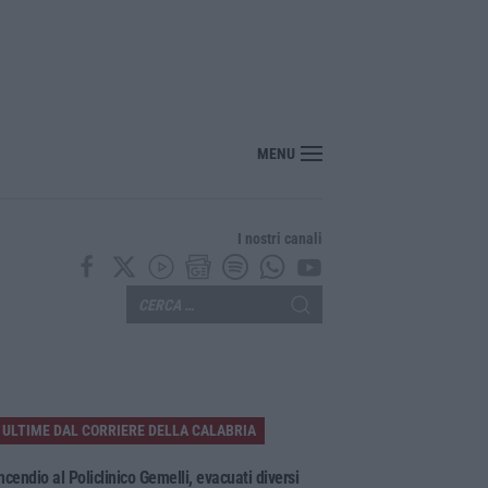
o: «Casa, giovani e lavoro sono le sfide del riformismo di oggi»
MENU
I nostri canali
ULTIME DAL CORRIERE DELLA CALABRIA
ncendio al Policlinico Gemelli, evacuati diversi