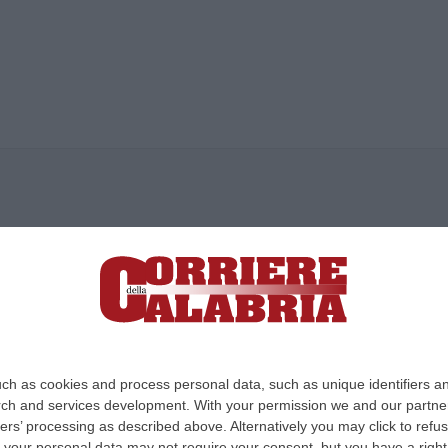
ica di News&Com S.r.l ©2012-
-2026. Tutti i diritti riservati.
ia, Lamezia Terme (CZ)
irettore responsabile Paola Militano |
Privacy
ch as cookies and process personal data, such as unique identifiers an
rch and services development.
With your permission we and our partner
Design:
cfweb
ers’ processing as described above. Alternatively you may click to ref
your personal data may not require your consent, but you have a right t