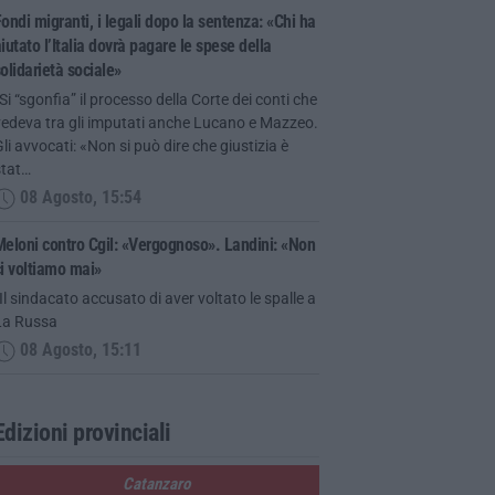
ondi migranti, i legali dopo la sentenza: «Chi ha
iutato l’Italia dovrà pagare le spese della
olidarietà sociale»
Si “sgonfia” il processo della Corte dei conti che
vedeva tra gli imputati anche Lucano e Mazzeo.
li avvocati: «Non si può dire che giustizia è
stat…
08 Agosto, 15:54
eloni contro Cgil: «Vergognoso». Landini: «Non
i voltiamo mai»
Il sindacato accusato di aver voltato le spalle a
La Russa
08 Agosto, 15:11
Edizioni provinciali
Catanzaro