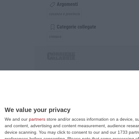
Argomenti
cosenza e provincia
Categorie collegate
cronaca
Corriere delle Calabria è una testata giornalist
P.IVA. 03199620794, Via del mare 6/G, S.Eufem
Iscrizione tribunale di Lamezia Terme 5/2011 - D
Effettua una ricerca sul Corriere delle Calabria
We value your privacy
We and our
partners
store and/or access information on a device, su
and content, advertising and content measurement, audience resea
device scanning. You may click to consent to our and our 1733 partn
preferences before consenting.
Please note that some processing of 