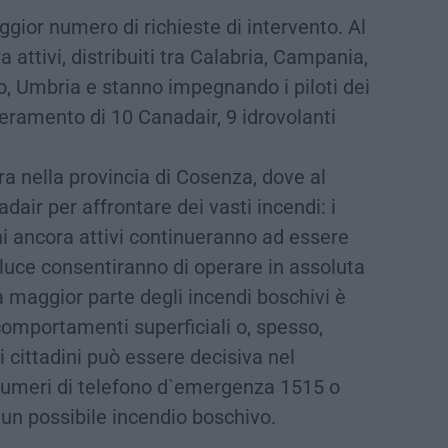
ggior numero di richieste di intervento. Al
attivi, distribuiti tra Calabria, Campania,
io, Umbria e stanno impegnando i piloti dei
ieramento di 10 Canadair, 9 idrovolanti
tra nella provincia di Cosenza, dove al
air per affrontare dei vasti incendi: i
hi ancora attivi continueranno ad essere
i luce consentiranno di operare in assoluta
la maggior parte degli incendi boschivi è
mportamenti superficiali o, spesso,
i cittadini può essere decisiva nel
umeri di telefono d`emergenza 1515 o
 un possibile incendio boschivo.