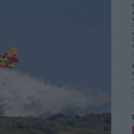
F
a
s
“
G
M
c
“