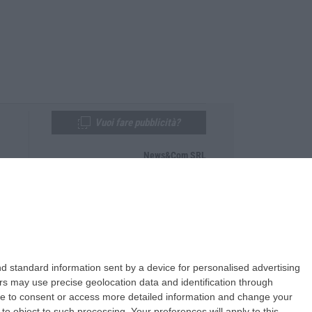
Vuoi fare pubblicità?
News&Com SRL
Telefono:
0968-53665
Email:
newsandcom@gmail.com
d standard information sent by a device for personalised advertising
s may use precise geolocation data and identification through
use to consent or access more detailed information and change your
o object to such processing. Your preferences will apply to this