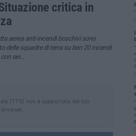
Situazione critica in
p
“
nza
L
flotta aerea anti-incendi boschivi sono
b
rto delle squadre di terra su ben 20 incendi
“
n
a, con sei…
f
F
s
cale (TTS) non è supportata dal tuo
“
p
browser.