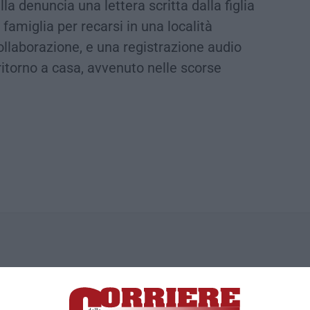
a denuncia una lettera scritta dalla figlia
a famiglia per recarsi in una località
ollaborazione, e una registrazione audio
ritorno a casa, avvenuto nelle scorse
ica di News&Com S.r.l ©2012-
-2026. Tutti i diritti riservati.
ia, Lamezia Terme (CZ)