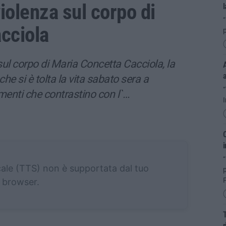
iolenza sul corpo di
l
“
cciola
l corpo di Maria Concetta Cacciola, la
A
che si è tolta la vita sabato sera a
menti che contrastino con l`…
I
C
i
“
cale (TTS) non è supportata dal tuo
P
browser.
T
r