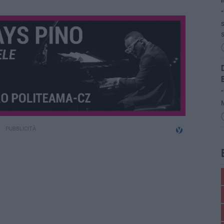
“
s
s
D
“
M