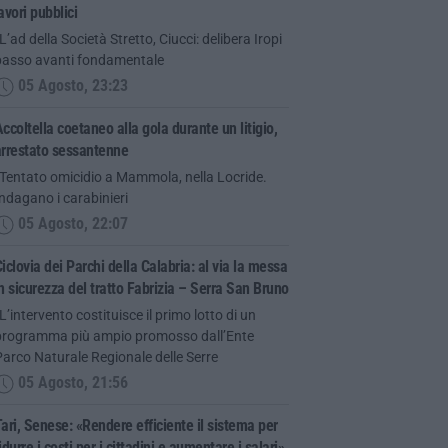
avori pubblici
L’ad della Società Stretto, Ciucci: delibera Iropi
passo avanti fondamentale
05 Agosto, 23:23
ccoltella coetaneo alla gola durante un litigio,
arrestato sessantenne
“Tentato omicidio a Mammola, nella Locride.
ndagano i carabinieri
05 Agosto, 22:07
iclovia dei Parchi della Calabria: al via la messa
n sicurezza del tratto Fabrizia – Serra San Bruno
L’intervento costituisce il primo lotto di un
programma più ampio promosso dall’Ente
arco Naturale Regionale delle Serre
05 Agosto, 21:56
ari, Senese: «Rendere efficiente il sistema per
idurre i costi per i cittadini e aumentare i salari»