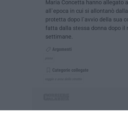
Maria Concetta hanno allegato all
all`epoca in cui si allontanò dall
protetta dopo l`avvio della sua c
fatta dalla stessa donna dopo il 
settimane.
Argomenti
piana
Categorie collegate
reggio e area dello stretto
Corriere delle Calabria è una testata giornalist
P.IVA. 03199620794, Via del mare 6/G, S.Eufem