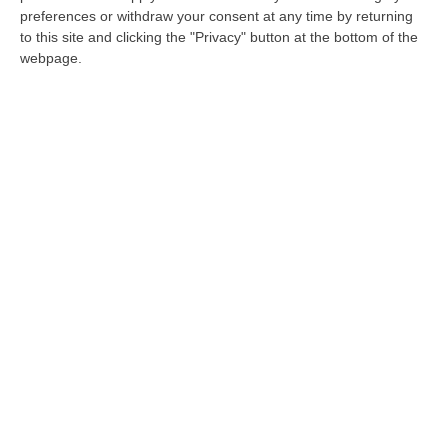
preferences or withdraw your consent at any time by returning
to this site and clicking the "Privacy" button at the bottom of the
webpage.
Clicca e segui “Corriere della Calabria” su Google News
Giancarlo Pittelli lascia il Popolo della libertà.
Non è un divorzio qualunque perché Pittelli
per diversi anni è stato il coordinatore
calabrese di Forza Italia oltre che uno degli
uomini più fidati del Cavaliere in questa
regione. Il deputato catanzarese ha
ufficializzato con una lettera indirizzata al
segretario del Pdl, Angelino Alfano, al
presidente del gruppo, Fabrizio Cicchitto e al