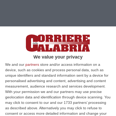
Clicca e segui “Corriere della Calabria” su Google News
MANGONE
«“Mi spiace comunicare che
We value your privacy
proprio ieri sera è stato pubblicato sul sito
We and our
partners
store and/or access information on a
device, such as cookies and process personal data, such as
della regione Calabria il verbale di revoca
unique identifiers and standard information sent by a device for
della convenzione per l`erogazione da parte
personalised advertising and content, advertising and content
dell`Isn di prestazioni diagnostiche di
measurement, audience research and services development.
With your permission we and our partners may use precise
laboratorio e diagnostica per immagini per il
geolocation data and identification through device scanning. You
biennio 2011-2012”. Questa la prolusione di
may click to consent to our and our 1733 partners’ processing
as described above. Alternatively you may click to refuse to
una breve comunicazione trasmessa da
consent or access more detailed information and change your