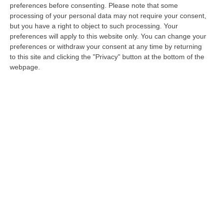
Antonio Gambardella, direttore dell`Istituto di
preferences before consenting.
Please note that some
processing of your personal data may not require your consent,
Scienze neurologiche del Cnr di Mangone al
but you have a right to object to such processing. Your
personale dello stesso istituto». Lo afferma,
preferences will apply to this website only. You can change your
in un comunicato, il sindacato Usi-Rdb. «La
preferences or withdraw your consent at any time by returning
to this site and clicking the "Privacy" button at the bottom of the
decisione della giunta regionale, guidata da
webpage.
Giuseppe Scopelliti, Pdl – è scritto nel
comunicato – giunge del tutto inattesa e
sembra quasi essere una risposta alla
battaglia che da mesi i ricercatori e il
personale tecnico e amministrativo
dell`Istituto, col sostegno del sindacato
Usi/RdB, stanno portando avanti per evitare
che l`importante struttura venga trasferita,
così come richiesto dalla maggioranza di
governo regionale, a Catanzaro e inserita in