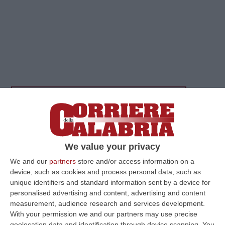
Clicca e segui “Corriere della Calabria” su Google News
REGGIO CALABRIA
Seduta di giunta
abbastanza veloce quella che questa mattina
We value your privacy
si è svolta (a causa della concomitante
We and our
partners
store and/or access information on a
riunione del consiglio regionale) a Palazzo
device, such as cookies and process personal data, such as
Campanella. L’esecutivo guidato da Peppe
unique identifiers and standard information sent by a device for
personalised advertising and content, advertising and content
Scopelliti ha dato il via libera alla delibera
measurement, audience research and services development.
con cui con cui viene autorizzata la firma
With your permission we and our partners may use precise
geolocation data and identification through device scanning. You