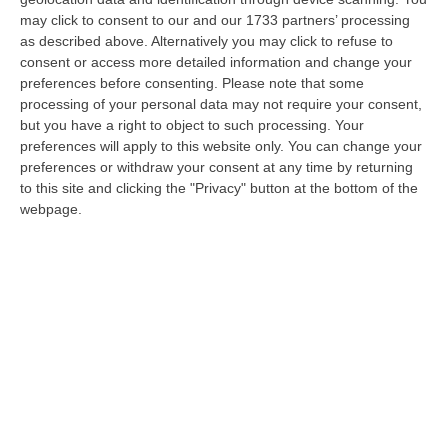
dell’Accordo con la Fei (Fondo d’investimento
may click to consent to our and our 1733 partners’ processing
europeo) attraverso il fondo di rotazione
as described above. Alternatively you may click to refuse to
consent or access more detailed information and change your
“Jeremie” (Joint european resources for
preferences before consenting.
Please note that some
micro to medium enterprises – Risorse
processing of your personal data may not require your consent,
europee congiunte per le piccole e medie
but you have a right to object to such processing. Your
preferences will apply to this website only. You can change your
imprese). A illustrare il provvedimento è
preferences or withdraw your consent at any time by returning
stato direttamente il presidente della
to this site and clicking the "Privacy" button at the bottom of the
webpage.
Regione. Per Scopelliti si tratta di «una svolta
culturale che avvieremo insieme al sistema
bancario, che cofinanzierà il Fondo per circa
quaranta milioni di euro, ed al sistema
produttivo che avrà a disposizione non solo,
come in passato, finanziamenti a fondo
perduto, che spesso sono stati utilizzati male
dalle aziende e sono stati distorsivi per