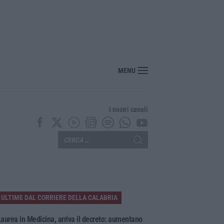
er il rischio sismico al welfare, i provvedimenti approvati dalla Giunta regional
MENU
I nostri canali
ULTIME DAL CORRIERE DELLA CALABRIA
aurea in Medicina, arriva il decreto: aumentano