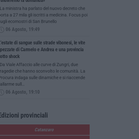
Valuteremo la domanda»
La ministra ha parlato del nuovo decreto che
orta a 27 mila gli iscritti a medicina. Focus poi
ugli ecomostri di San Brunello
06 Agosto, 19:49
’estate di sangue sulle strade vibonesi, le vite
pezzate di Carmelo e Andrea e una provincia
otto shock
Da Viale Affaccio alle curve di Zungri, due
tragedie che hanno sconvolto le comunità. La
rocura indaga sulle dinamiche e si riaccende
’allarme sull…
06 Agosto, 19:10
Edizioni provinciali
Catanzaro