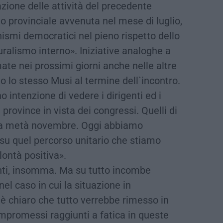
azione delle attività del precedente
 provinciale avvenuta nel mese di luglio,
nismi democratici nel pieno rispetto dello
uralismo interno». Iniziative analoghe a
te nei prossimi giorni anche nelle altre
to lo stesso Musi al termine dell`incontro.
o intenzione di vedere i dirigenti ed i
 province in vista dei congressi. Quelli di
à a metà novembre. Oggi abbiamo
su quel percorso unitario che stiamo
ontà positiva».
anti, insomma. Ma su tutto incombe
el caso in cui la situazione in
è chiaro che tutto verrebbe rimesso in
mpromessi raggiunti a fatica in queste