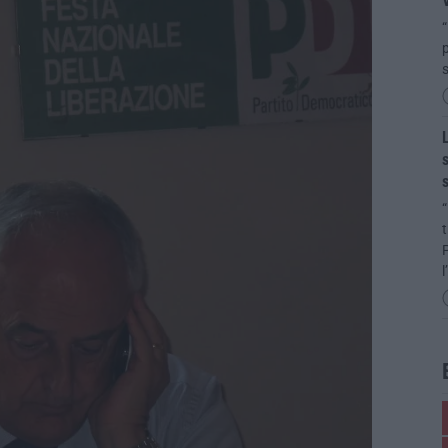
“
p
s
L
s
s
“
P
l