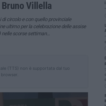
i Bruno Villella
i
“
i circolo e con quello provinciale
L
ine ultimo per la celebrazione delle assise
) nelle scorse settiman…
d
D
p
cale (TTS) non è supportata dal tuo
“
browser.
d
R
M