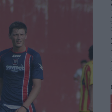
M
t
N
“
s
d