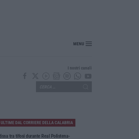
bria, Zoppas: «Il Vinitaly è uno strumento incredibile per gli imprenditori»
MENU
I nostri canali
ULTIME DAL CORRIERE DELLA CALABRIA
issa tra tifosi durante Real Polistena-