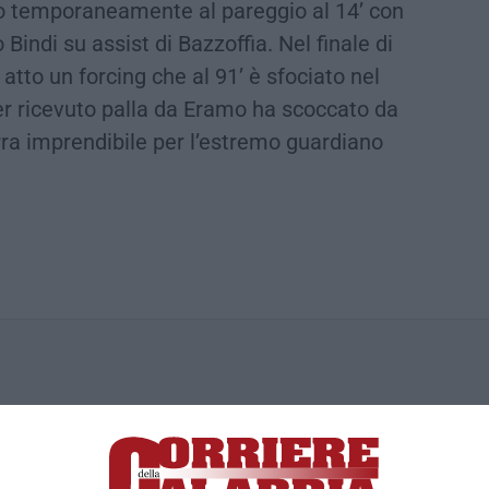
uto temporaneamente al pareggio al 14’ con
 Bindi su assist di Bazzoffia. Nel finale di
atto un forcing che al 91’ è sfociato nel
er ricevuto palla da Eramo ha scoccato da
ra imprendibile per l’estremo guardiano
ica di News&Com S.r.l ©2012-
-2026. Tutti i diritti riservati.
ia, Lamezia Terme (CZ)
irettore responsabile Paola Militano |
Privacy