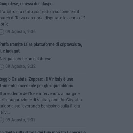
Sinopolese, emessi due daspo
L’arbitro era stato costretto a sospendere il
atch di Terza categoria disputato lo scorso 12
prile
09 Agosto, 9:36
ruffa tramite false piattaforme di criptovalute,
ue indagati
“Nei guai anche un calabrese
09 Agosto, 9:32
eggio Calabria, Zoppas: «Il Vinitaly è uno
trumento incredibile per gli imprenditori»
Il presidente dell’Ice è intervenuto a margine
ell’inaugurazione di Vinitaly and the City. «La
alabria sta lavorando benissimo sulla filiera
el vi…
09 Agosto, 9:32
ncidente sulla strada dei Due mari tra Lamezia e