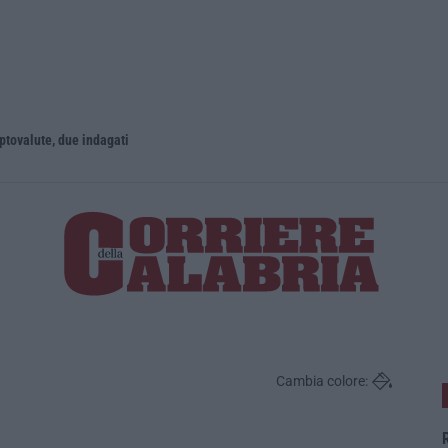
iptovalute, due indagati
Reggio Cala
Cambia colore:
R