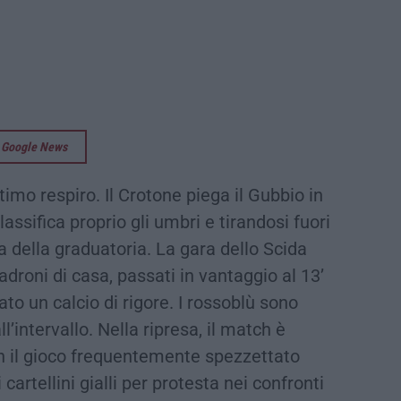
su Google News
ltimo respiro. Il Crotone piega il Gubbio in
assifica proprio gli umbri e tirandosi fuori
a della graduatoria. La gara dello Scida
adroni di casa, passati in vantaggio al 13’
to un calcio di rigore. I rossoblù sono
all’intervallo. Nella ripresa, il match è
on il gioco frequentemente spezzettato
cartellini gialli per protesta nei confronti