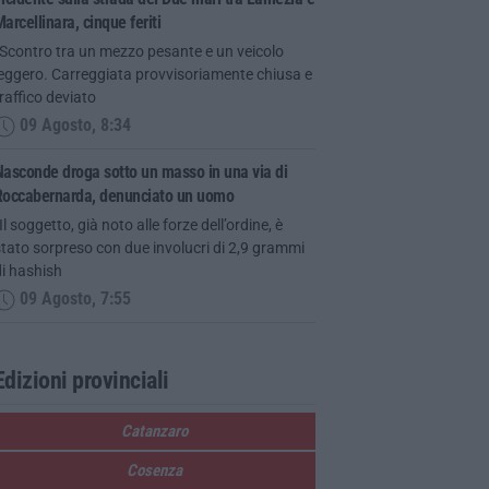
arcellinara, cinque feriti
“Scontro tra un mezzo pesante e un veicolo
leggero. Carreggiata provvisoriamente chiusa e
raffico deviato
09 Agosto, 8:34
asconde droga sotto un masso in una via di
Roccabernarda, denunciato un uomo
Il soggetto, già noto alle forze dell’ordine, è
tato sorpreso con due involucri di 2,9 grammi
i hashish
09 Agosto, 7:55
Edizioni provinciali
Catanzaro
Cosenza