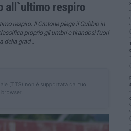
 all`ultimo respiro
“
m
timo respiro. Il Crotone piega il Gubbio in
a
assifica proprio gli umbri e tirandosi fuori
a della grad…
T
d
R
cale (TTS) non è supportata dal tuo
s
browser.
“
d
C
d
I