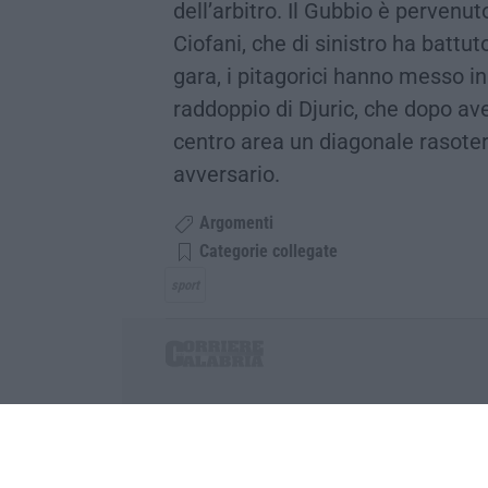
dell’arbitro. Il Gubbio è perven
Ciofani, che di sinistro ha battuto
gara, i pitagorici hanno messo in 
raddoppio di Djuric, che dopo av
centro area un diagonale rasoter
avversario.
Argomenti
Categorie collegate
sport
Corriere delle Calabria è una testata giornalist
P.IVA. 03199620794, Via del mare 6/G, S.Eufem
Iscrizione tribunale di Lamezia Terme 5/2011 - D