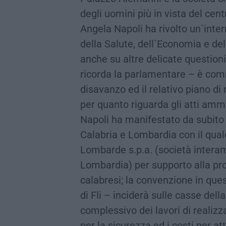
degli uomini più in vista del ce
Angela Napoli ha rivolto un`inter
della Salute, dell`Economia e de
anche su altre delicate questioni
ricorda la parlamentare – è com
disavanzo ed il relativo piano di
per quanto riguarda gli atti ammi
Napoli ha manifestato da subito «
Calabria e Lombardia con il quale
Lombarde s.p.a. (società intera
Lombardia) per supporto alla pro
calabresi; la convenzione in que
di Fli – inciderà sulle casse dell
complessivo dei lavori di realizz
per la sicurezza ed i costi per a