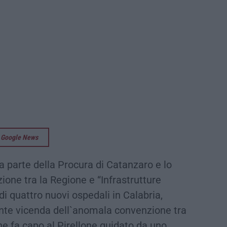
su Google News
a parte della Procura di Catanzaro e lo
zione tra la Regione e “Infrastrutture
i quattro nuovi ospedali in Calabria,
nte vicenda dell`anomala convenzione tra
e fa capo al Pirellone guidato da uno