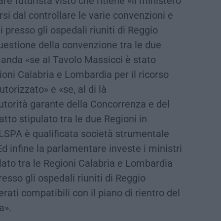
e futurista visto che ritiene «il ministero
si dal controllare le varie convenzioni e
i presso gli ospedali riuniti di Reggio
questione della convenzione tra le due
anda «se al Tavolo Massicci è stato
gioni Calabria e Lombardia per il ricorso
utorizzato» e «se, al di là
autorità garante della Concorrenza e del
atto stipulato tra le due Regioni in
’ILSPA è qualificata società strumentale
d infine la parlamentare investe i ministri
lato tra le Regioni Calabria e Lombardia
esso gli ospedali riuniti di Reggio
ati compatibili con il piano di rientro del
a».