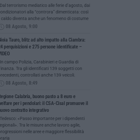
Dal terrorismo mediatico alle ferie d’agosto, dai
ondizionatori alla “controra” dimenticata: così
il caldo diventa anche un fenomeno di costume
08 Agosto, 9:00
ioia Tauro, blitz ad alto impatto alla Ciambra:
4 perquisizioni e 275 persone identificate –
VIDEO
In campo Polizia, Carabinieri e Guardia di
inanza. Tra gli identificati 139 soggetti con
recedenti, controllati anche 139 veicoli.
08 Agosto, 8:49
egione Calabria, buono pasto a 8 euro e
elfare per i pendolari: il CSA-Cisal promuove il
uovo contratto integrativo
Tedesco: «Passo importante per i dipendenti
egionali». Tra le misure anche lavoro agile,
rogressioni nelle aree e maggiore flessibilità
raria