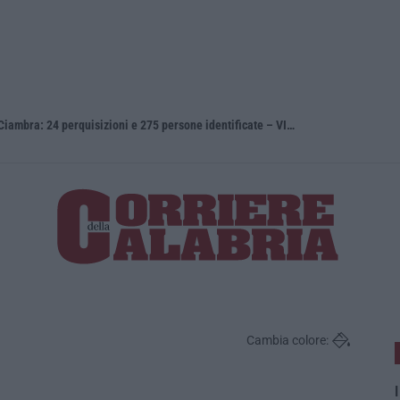
Gioia Tauro, blitz ad alto impatto alla Ciambra: 24 perquisizioni e 275 persone identificate – VIDEO
Cambia colore:
I