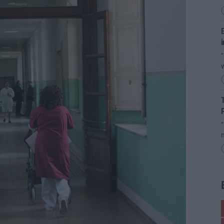
E
i
“
T
P
“
m