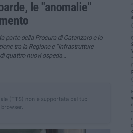
barde, le "anomalie"
“
c
amento
da parte della Procura di Catanzaro e lo
G
2
ione tra la Regione e “Infrastrutture
di quattro nuovi ospeda…
“
F
p
R
w
cale (TTS) non è supportata dal tuo
n
browser.
“
r
p
o