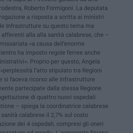
ntrodestra, Roberto Formigoni. La deputata
rogazione a risposta a scritta ai ministri
lle Infrastrutture su questo tema ma
 afferenti alla alla sanità calabrese, che –
missariata «a causa dell’enorme
 rientro ha imposto regole ferree anche
nistrativi». Proprio per questo, Angela
perplessità l’atto stipulato tra Regioni
 si faceva ricorso alle Infrastrutture
mente partecipate dalla stessa Regione
gettazione di quattro nuovi ospedali
stione – spiega la coordinatrice calabrese
a sanità calabrese il 2,7% sul costo
azione dei 4 ospedali, compresi gli oneri
ttrezzature ed arredi». L`esponente finiana,