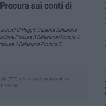
Procura sui conti di
b
“
n
f
ui conti di Reggio Calabria Relazione
azione Procura 3 Relazione Procura 4
F
Procura 6 Relazione Procura 7…
s
“
p
cale (TTS) non è supportata dal tuo
F
browser.
a
s
“