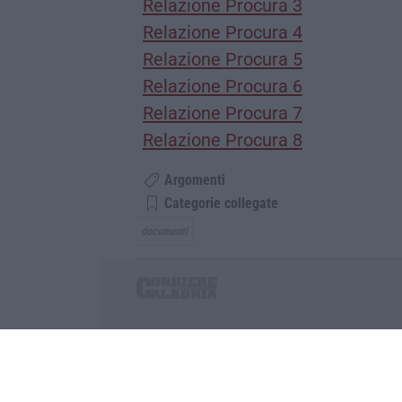
Relazione Procura 3
Relazione Procura 4
Relazione Procura 5
Relazione Procura 6
Relazione Procura 7
Relazione Procura 8
Argomenti
Categorie collegate
documenti
Corriere delle Calabria è una testata giornalist
P.IVA. 03199620794, Via del mare 6/G, S.Eufem
Iscrizione tribunale di Lamezia Terme 5/2011 - D