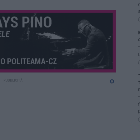
G
M
c
“
“
“
“
f
p