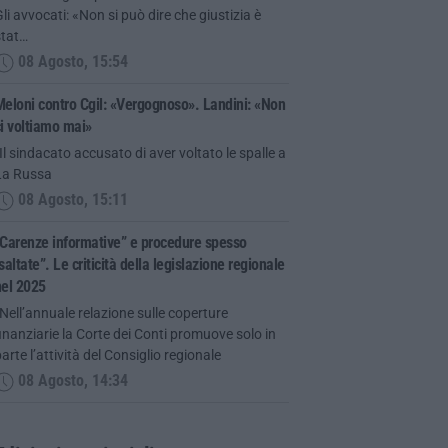
li avvocati: «Non si può dire che giustizia è
stat…
08 Agosto, 15:54
eloni contro Cgil: «Vergognoso». Landini: «Non
i voltiamo mai»
Il sindacato accusato di aver voltato le spalle a
La Russa
08 Agosto, 15:11
Carenze informative” e procedure spesso
saltate”. Le criticità della legislazione regionale
nel 2025
Nell’annuale relazione sulle coperture
inanziarie la Corte dei Conti promuove solo in
arte l’attività del Consiglio regionale
08 Agosto, 14:34