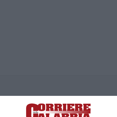
ica di News&Com S.r.l ©2012-
-2026. Tutti i diritti riservati.
ia, Lamezia Terme (CZ)
irettore responsabile Paola Militano |
Privacy