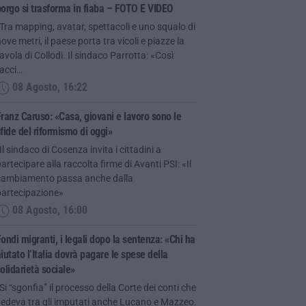
orgo si trasforma in fiaba – FOTO E VIDEO
Tra mapping, avatar, spettacoli e uno squalo di
ove metri, il paese porta tra vicoli e piazze la
avola di Collodi. Il sindaco Parrotta: «Così
facci…
08 Agosto, 16:22
ranz Caruso: «Casa, giovani e lavoro sono le
fide del riformismo di oggi»
Il sindaco di Cosenza invita i cittadini a
artecipare alla raccolta firme di Avanti PSI: «Il
cambiamento passa anche dalla
partecipazione»
08 Agosto, 16:00
ondi migranti, i legali dopo la sentenza: «Chi ha
iutato l’Italia dovrà pagare le spese della
olidarietà sociale»
Si “sgonfia” il processo della Corte dei conti che
vedeva tra gli imputati anche Lucano e Mazzeo.