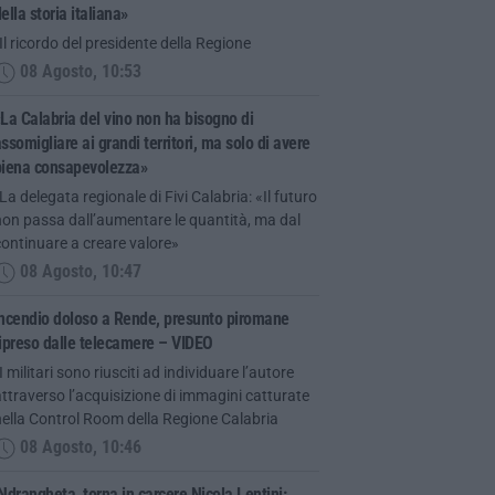
ella storia italiana»
Il ricordo del presidente della Regione
08 Agosto, 10:53
La Calabria del vino non ha bisogno di
ssomigliare ai grandi territori, ma solo di avere
piena consapevolezza»
La delegata regionale di Fivi Calabria: «Il futuro
on passa dall’aumentare le quantità, ma dal
ontinuare a creare valore»
08 Agosto, 10:47
Incendio doloso a Rende, presunto piromane
ipreso dalle telecamere – VIDEO
I militari sono riusciti ad individuare l’autore
ttraverso l’acquisizione di immagini catturate
ella Control Room della Regione Calabria
08 Agosto, 10:46
Ndrangheta, torna in carcere Nicola Lentini: