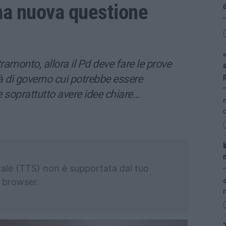
una nuova questione
d
“
«
amonto, allora il Pd deve fare le prove
a
à di governo cui potrebbe essere
“
 soprattutto avere idee chiare…
n
c
r
cale (TTS) non è supportata dal tuo
“
browser.
a
n
’