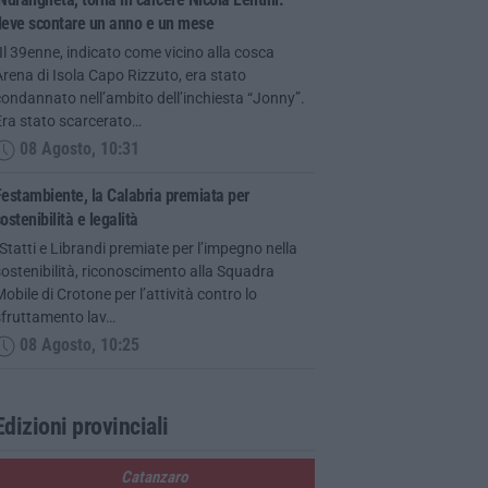
deve scontare un anno e un mese
Il 39enne, indicato come vicino alla cosca
rena di Isola Capo Rizzuto, era stato
ondannato nell’ambito dell’inchiesta “Jonny”.
Era stato scarcerato…
08 Agosto, 10:31
estambiente, la Calabria premiata per
ostenibilità e legalità
Statti e Librandi premiate per l’impegno nella
ostenibilità, riconoscimento alla Squadra
obile di Crotone per l’attività contro lo
sfruttamento lav…
08 Agosto, 10:25
Edizioni provinciali
Catanzaro