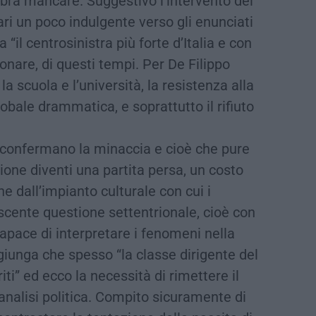
bra mancare. Suggestivo l’intervento del
ri un poco indulgente verso gli enunciati
 “il centrosinistra più forte d’Italia e con
onare, di questi tempi. Per De Filippo
la scuola e l’università, la resistenza alla
lobale drammatica, e soprattutto il rifiuto
he confermano la minaccia e cioè che pure
dione diventi una partita persa, un costo
ne dall’impianto culturale con cui i
ascente questione settentrionale, cioè con
pace di interpretare i fenomeni nella
giunga che spesso “la classe dirigente del
iti” ed ecco la necessità di rimettere il
l’analisi politica. Compito sicuramente di