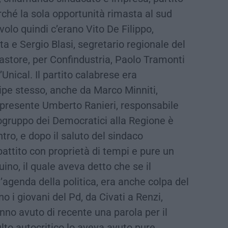
rché la sola opportunità rimasta al sud
tavolo quindi c’erano Vito De Filippo,
ta e Sergio Blasi, segretario regionale del
store, per Confindustria, Paolo Tramonti
’Unical. Il partito calabrese era
ipe stesso, anche da Marco Minniti,
 presente Umberto Ranieri, responsabile
pogruppo dei Democratici alla Regione è
ntro, e dopo il saluto del sindaco
battito con proprietà di tempi e pure un
ino, il quale aveva detto che se il
agenda della politica, era anche colpa del
 i giovani del Pd, da Civati a Renzi,
nno avuto di recente una parola per il
lto autocritico lo aveva avuto pure