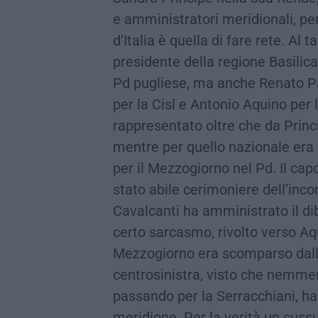
e amministratori meridionali, pe
d’Italia è quella di fare rete. Al 
presidente della regione Basilica
Pd pugliese, ma anche Renato Pa
per la Cisl e Antonio Aquino per l
rappresentato oltre che da Princ
mentre per quello nazionale era
per il Mezzogiorno nel Pd. Il ca
stato abile cerimoniere dell’inco
Cavalcanti ha amministrato il di
certo sarcasmo, rivolto verso Aqu
Mezzogiorno era scomparso dall’
centrosinistra, visto che nemmeno
passando per la Serracchiani, ha
meridione. Per la verità un sussu