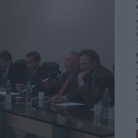
“
A
c
F
s
“
s
M