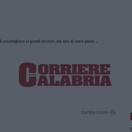
«La Calabria del vino non ha bisogno di assomigliare ai grandi territori, ma solo di avere piena consapevolezza»
Incendio d
Cambia colore:
O