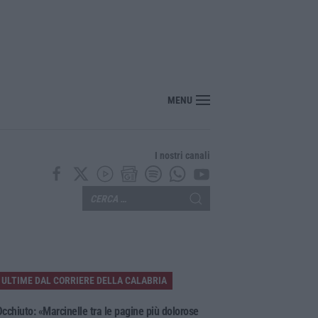
oloso a Rende, presunto piromane ripreso dalle telecamere – VIDEO
MENU
I nostri canali
ULTIME DAL CORRIERE DELLA CALABRIA
cchiuto: «Marcinelle tra le pagine più dolorose