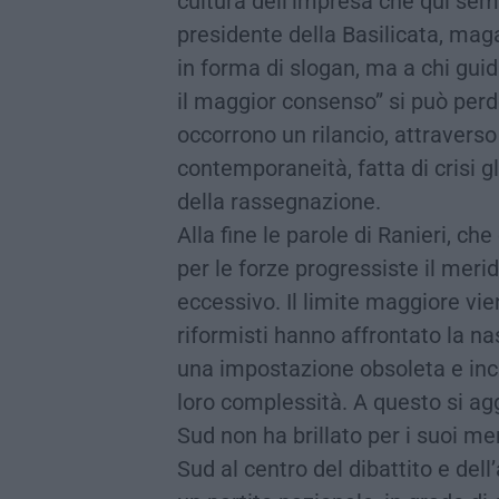
cultura dell’impresa che qui sem
presidente della Basilicata, maga
in forma di slogan, ma a chi guida
il maggior consenso” si può perd
occorrono un rilancio, attraverso 
contemporaneità, fatta di crisi g
della rassegnazione.
Alla fine le parole di Ranieri, c
per le forze progressiste il meri
eccessivo. Il limite maggiore vie
riformisti hanno affrontato la n
una impostazione obsoleta e inca
loro complessità. A questo si ag
Sud non ha brillato per i suoi mer
Sud al centro del dibattito e del