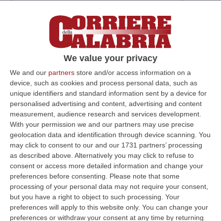
COSENZA
Un «nuovo strumento tecnologico
per accorciare le distanze tra cittadini e
Comune»: la web tv «è nella sua fase
We value your privacy
sperimentale, ma si arricchirà col tempo di
We and our
partners
store and/or access information on a
sempre nuovi contenuti» anche se i cosentini
device, such as cookies and process personal data, such as
unique identifiers and standard information sent by a device for
la pagano già dal 1° ottobre (2mila euro lorde
personalised advertising and content, advertising and content
mensili per il responsabile della testata
measurement, audience research and services development.
Pippo Gatto). In una nota di Palazzo dei Bruzi
With your permission we and our partners may use precise
geolocation data and identification through device scanning. You
si ufficializza la nascita della web-tv,
may click to consent to our and our 1731 partners’ processing
«attraverso la quale i cittadini potranno
as described above. Alternatively you may click to refuse to
consent or access more detailed information and change your
essere informati in tempo reale sulle attività
preferences before consenting.
Please note that some
promosse dal sindaco, dalla giunta e
processing of your personal data may not require your consent,
but you have a right to object to such processing. Your
dall’amministrazione comunale, ma anche
preferences will apply to this website only. You can change your
sulle altre iniziative che si tengono all’interno
preferences or withdraw your consent at any time by returning