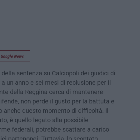
su Google News
della sentenza su Calciopoli dei giudici di
a un anno e sei mesi di reclusione per il
dente della Reggina cerca di mantenere
i difende, non perde il gusto per la battuta e
 anche questo momento di difficoltà. Il
to, è quello legato alla possibile
rme federali, potrebbe scattare a carico
ici partenopei. Tuttavia, lo scontato