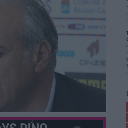
“
T
c
d
“
p
c