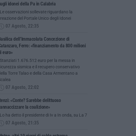
ugli idonei della Pa in Calabria
Le osservazioni sollevate riguardano la
reazione del Portale Unico degli Idonei
07 Agosto, 22:35
asilica dell’Immacolata Concezione di
atanzaro, Ferro: «finanziamento da 800 milioni
i euro»
Stanziati 1.676.512 euro per la messa in
icurezza sismica e il recupero conservativo
ella Torre Talao e della Casa Armentano a
Scalea
07 Agosto, 22:02
enzi: «Conte? Sarebbe delittuoso
annaccizzare la coalizione»
Lo ha detto il presidente di Iv a In onda, su La 7
07 Agosto, 21:35
eteo, altri 10 giorni di caldo estremo