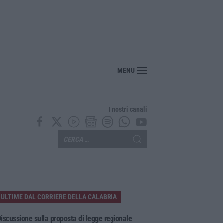
nte? Sarebbe delittuoso vannaccizzare la coalizione»
MENU
I nostri canali
ULTIME DAL CORRIERE DELLA CALABRIA
iscussione sulla proposta di legge regionale