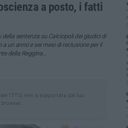
oscienza a posto, i fatti
s
“
c
lla sentenza su Calciopoli dei giudici di
B
C
a un anno e sei mesi di reclusione per il
d
ente della Reggina…
“
s
d
R
cale (TTS) non è supportata dal tuo
v
browser.
“
M