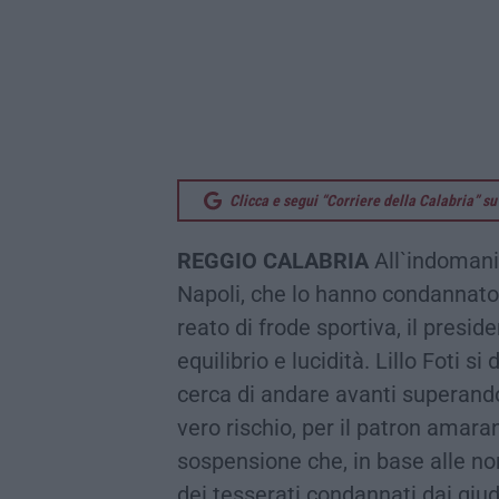
Clicca e segui “Corriere della Calabria” 
REGGIO CALABRIA
All`indomani 
Napoli, che lo hanno condannato 
reato di frode sportiva, il presi
equilibrio e lucidità. Lillo Foti s
cerca di andare avanti superando
vero rischio, per il patron amaran
sospensione che, in base alle no
dei tesserati condannati dai giud