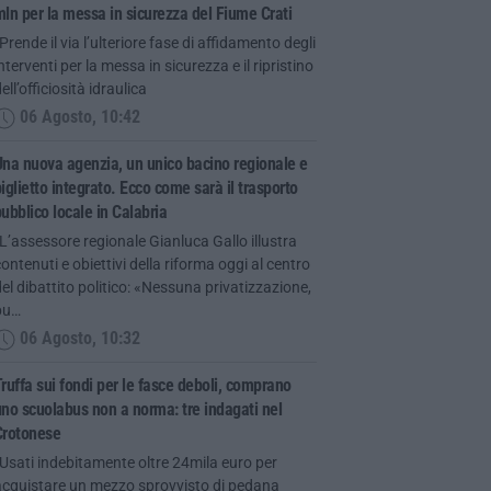
ln per la messa in sicurezza del Fiume Crati
Prende il via l’ulteriore fase di affidamento degli
nterventi per la messa in sicurezza e il ripristino
ell’officiosità idraulica
06 Agosto, 10:42
na nuova agenzia, un unico bacino regionale e
iglietto integrato. Ecco come sarà il trasporto
ubblico locale in Calabria
L’assessore regionale Gianluca Gallo illustra
ontenuti e obiettivi della riforma oggi al centro
el dibattito politico: «Nessuna privatizzazione,
pu…
06 Agosto, 10:32
ruffa sui fondi per le fasce deboli, comprano
no scuolabus non a norma: tre indagati nel
Crotonese
Usati indebitamente oltre 24mila euro per
acquistare un mezzo sprovvisto di pedana