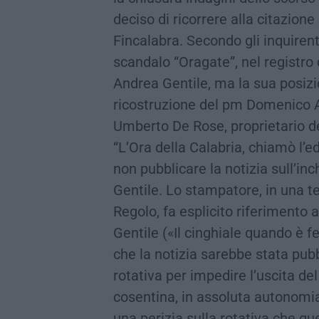
deciso di ricorrere alla citazione 
Fincalabra. Secondo gli inquirent
scandalo “Oragate”, nel registro 
Andrea Gentile, ma la sua posizi
ricostruzione del pm Domenico 
Umberto De Rose, proprietario de
“L’Ora della Calabria, chiamò l’ed
non pubblicare la notizia sull’inc
Gentile. Lo stampatore, in una te
Regolo, fa esplicito riferimento a
Gentile («Il cinghiale quando è f
che la notizia sarebbe stata pubb
rotativa per impedire l’uscita del
cosentina, in assoluta autonomia
una perizia sulla rotativa che qu