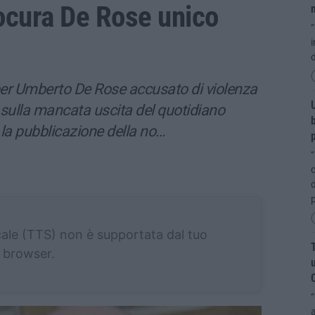
rocura De Rose unico
m
“
i
d
r Umberto De Rose accusato di violenza
U
a sulla mancata uscita del quotidiano
b
e la pubblicazione della no…
p
“
c
d
cale (TTS) non è supportata dal tuo
T
browser.
u
“