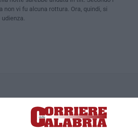
 non vi fu alcuna rottura. Ora, quindi, si
a udienza.
ica di News&Com S.r.l ©2012-
-2026. Tutti i diritti riservati.
ia, Lamezia Terme (CZ)
irettore responsabile Paola Militano |
Privacy