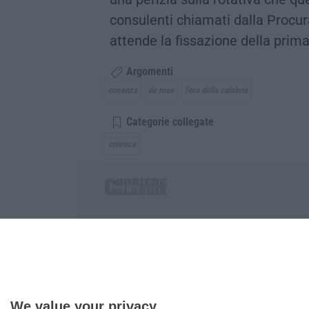
consulenti chiamati dalla Procura
attende la fissazione della prim
Argomenti
cosenza
de rose
l’ora della calabria
Categorie collegate
cronaca
Corriere delle Calabria è una testata giornalist
P.IVA. 03199620794, Via del mare 6/G, S.Eufem
Iscrizione tribunale di Lamezia Terme 5/2011 - D
Effettua una ricerca sul Corriere delle Calabria
We value your privacy