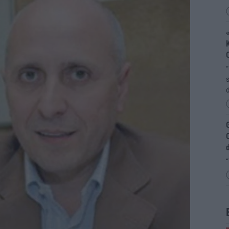
«
K
“
s
d
G
d
“