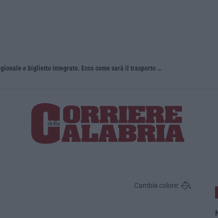
Una nuova agenzia, un unico bacino regionale e biglietto integrato. Ecco come sarà il trasporto pubblico locale in Calabria
Cambia colore:
N