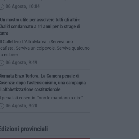
06 Agosto, 10:04
Un mostro utile per assolvere tutti gli altri»:
halid condannato a 11 anni per la strage di
Cutro
Il Collettivo L’AltraMarea: «Serviva uno
cafista. Serviva un colpevole. Serviva qualcuno
a esibire»
06 Agosto, 9:49
iornata Enzo Tortora. La Camera penale di
Cosenza: dopo l’astensionismo, una campagna
i alfabetizzazione costituzionale
I penalisti cosentini “non le mandano a dire”.
06 Agosto, 9:28
Edizioni provinciali