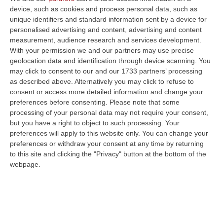
ricorso presentato da alcune associazioni di
device, such as cookies and process personal data, such as
cittadini (Cittadinanzattiva, il Pungolo per
unique identifiers and standard information sent by a device for
personalised advertising and content, advertising and content
Catanzaro, il comitato art. 48 e il comitato
measurement, audience research and services development.
“Non solo Catanzaro”) che avevano chiesto
With your permission we and our partners may use precise
geolocation data and identification through device scanning. You
l’intervento della magistratura per far
may click to consent to our and our 1733 partners’ processing
ritornare i calabresi alle urne. La motivazione
as described above. Alternatively you may click to refuse to
consent or access more detailed information and change your
del ricorso era chiara: «Si impedisce ai
preferences before consenting.
Please note that some
calabresi l’esercizio primario del diritto di
processing of your personal data may not require your consent,
voto». Nel presentare il ricorso, era stato
but you have a right to object to such processing. Your
preferences will apply to this website only. You can change your
chiesto al Tar un giudizio immediato e
preferences or withdraw your consent at any time by returning
urgente, ma i magistrati amministrativi
to this site and clicking the "Privacy" button at the bottom of the
webpage.
avevano scelto una procedura normale, sia
pure fissando in tempi brevi, appunto per
oggi, la decisione. Per il 21 novembre è
prevista invece la trattazione di merito.