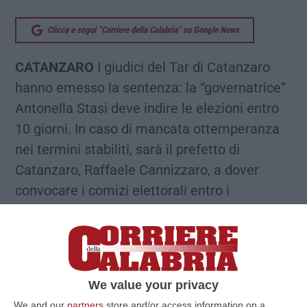
Clicca e segui “Corriere della Calabria” su Google News
CATANZARO
I giudici del Tar di Catanzaro
hanno emesso la sentenza: la “governatrice”
Antonella Stasi deve indire le elezioni entro
10 giorni. In caso di mancata ottemperanza
nei termini stabiliti, sarà il prefetto di
Catanzaro, Raffaele Cannizzaro, a dover
convocare i comizi elettorali entro i
successivi 5 giorni. Dopo settimane di balletti
sulla data delle elezioni, adesso è un
Tribunale della Repubblica a mettere con le
spalle al muro la classe politica calabrese. Il
We value your privacy
Tribunale amministrativo si è pronunciato sul
We and our
partners
store and/or access information on a