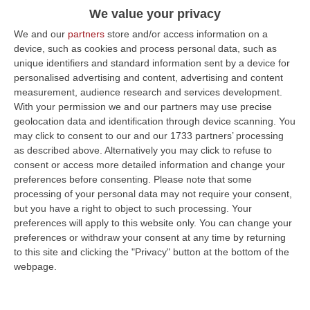
We value your privacy
We and our
partners
store and/or access information on a
device, such as cookies and process personal data, such as
unique identifiers and standard information sent by a device for
personalised advertising and content, advertising and content
measurement, audience research and services development.
With your permission we and our partners may use precise
geolocation data and identification through device scanning. You
may click to consent to our and our 1733 partners’ processing
as described above. Alternatively you may click to refuse to
consent or access more detailed information and change your
Clicca e segui “Corriere della Calabria” su Google News
preferences before consenting.
Please note that some
processing of your personal data may not require your consent,
VIBO VALENTIA
«La decisione assunta da
but you have a right to object to such processing. Your
preferences will apply to this website only. You can change your
alcuni di correre alle provinciali al fianco dei
preferences or withdraw your consent at any time by returning
renziani del Pd, identificati da quelle stesse
to this site and clicking the "Privacy" button at the bottom of the
webpage.
persone come i principali avversari politici,
non credo possa conciliarsi con