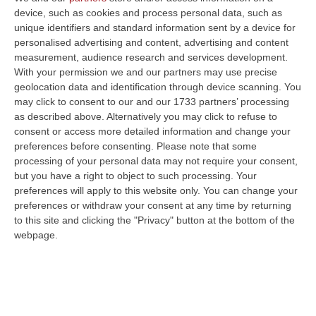
device, such as cookies and process personal data, such as
esempio, che avevano trovato interessanti e
unique identifiers and standard information sent by a device for
importanti sbocchi commerciali in Russia
personalised advertising and content, advertising and content
subiranno una notevole contrazione. Se a
measurement, audience research and services development.
With your permission we and our partners may use precise
questo si aggiunge l’insufficiente
geolocation data and identification through device scanning. You
remunerazione degli agrumi da industria, si
may click to consent to our and our 1733 partners’ processing
as described above. Alternatively you may click to refuse to
delinea un quadro preoccupante proprio
consent or access more detailed information and change your
nell’imminenza della campagna agrumicola
preferences before consenting.
Please note that some
processing of your personal data may not require your consent,
che porterà nella Piana di Rosarno-Gioia
but you have a right to object to such processing. Your
Tauro, come da stime della Cgil, un
preferences will apply to this website only. You can change your
contingente di oltre duemila lavoratori
preferences or withdraw your consent at any time by returning
to this site and clicking the "Privacy" button at the bottom of the
extracomunitari che dovranno fare i conti con
webpage.
questa situazione”. E’ quanto afferma, in un
comunicato, Pietro Molinaro presidente di
Coldiretti Calabria. “La mancata indicazione
di origine obbligatoria – prosegue Molinaro –