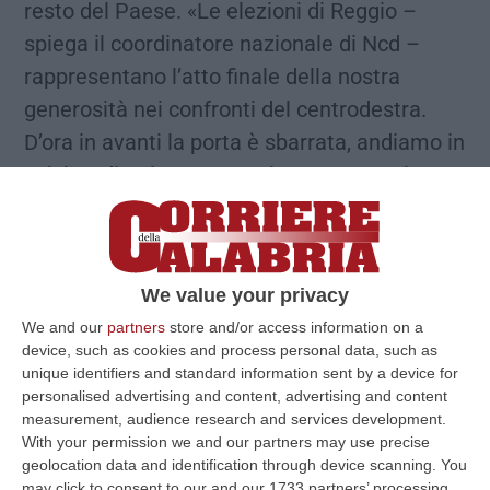
resto del Paese. «Le elezioni di Reggio –
spiega il coordinatore nazionale di Ncd –
rappresentano l’atto finale della nostra
generosità nei confronti del centrodestra.
D’ora in avanti la porta è sbarrata, andiamo in
un’altra direzione». Tutto lo stato maggiore
dei centristi calabresi è riunito a Lamezia,
sede della Sacal. Ci sono Quagliariello e
Cesa, i candidati al consiglio regionale
We value your privacy
(Talarico, Fedele, Imbalzano, Trematerra,
We and our
partners
store and/or access information on a
Gentile, Grillo, tra gli altri) i parlamentari
device, such as cookies and process personal data, such as
(Aiello, Bilardi) e i coordinatore regionali dei
unique identifiers and standard information sent by a device for
personalised advertising and content, advertising and content
due partiti, Tonino Gentile e Gino Trematerra.
measurement, audience research and services development.
Quagliariello continua a battere sul tasto
With your permission we and our partners may use precise
geolocation data and identification through device scanning. You
della “diversificazione”: «Siamo un’alternativa
may click to consent to our and our 1733 partners’ processing