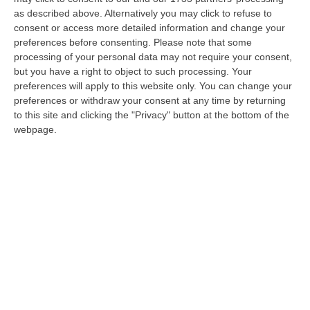
a Berlusconi e a Scopelliti. Ma anche alla
as described above. Alternatively you may click to refuse to
sinistra, con cui oggi abbiamo un dialogo
consent or access more detailed information and change your
preferences before consenting.
Please note that some
perché il Paese ha bisogno di essere
processing of your personal data may not require your consent,
governato». Ma il verbo della nuova alleanza
but you have a right to object to such processing. Your
preferences will apply to this website only. You can change your
lo pronuncia l’aspirante governatore,
preferences or withdraw your consent at any time by returning
D’Ascola: Corriamo da soli perché in Italia c’è
to this site and clicking the "Privacy" button at the bottom of the
webpage.
bisogno di una fase realmente moderata».
Concetto ribadito da Cesa che, dopo
l’esperimento in Calabria, si augura «gruppi
unici anche in Parlamento». Perché proprio il
caso di Reggio è stato «l’emblema della fine
di un’epoca». Anche se il segretario dello
Scudocrociato non esclude la possibilità di
dialogo con il Pd. «In prospettiva – dice – è
possibile un discorso serio con il