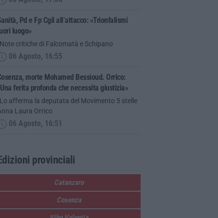
anità, Pd e Fp Cgil all’attacco: «Trionfalismi
uori luogo»
Note critiche di Falcomatà e Schipano
06 Agosto, 16:55
Cosenza, morte Mohamed Bessioud. Orrico:
Una ferita profonda che necessita giustizia»
Lo afferma la deputata del Movimento 5 stelle
Anna Laura Orrico
06 Agosto, 16:51
Edizioni provinciali
Catanzaro
Cosenza
Vibo Valentia