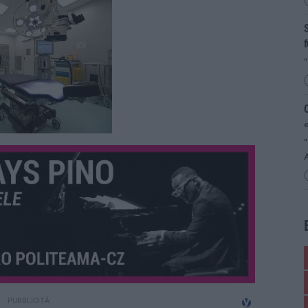
S
f
“
«
“