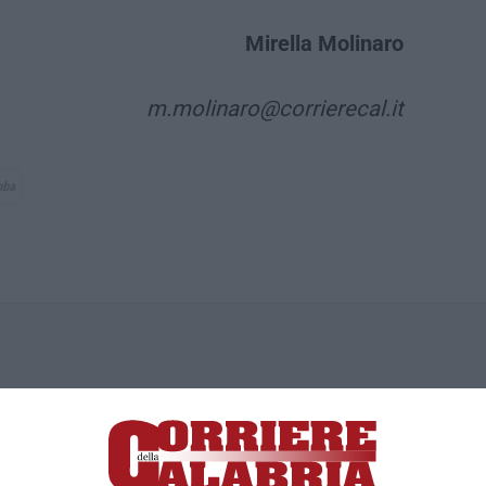
Mirella Molinaro
m.molinaro@corrierecal.it
mba
ica di News&Com S.r.l ©2012-
-2026. Tutti i diritti riservati.
ia, Lamezia Terme (CZ)
irettore responsabile Paola Militano |
Privacy