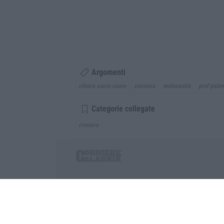
Argomenti
clinica sacro cuore
cosenza
malasanità
prof palo
Categorie collegate
cronaca
Corriere delle Calabria è una testata giornalist
P.IVA. 03199620794, Via del mare 6/G, S.Eufem
Iscrizione tribunale di Lamezia Terme 5/2011 - D