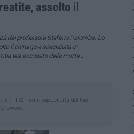
eatite, assolto il
p
“
c
F
à del professore Stefano Palomba. Lo
lto il chirurgo e specialista in
omba era accusato della morte…
P
“
S
C
c
cale (TTS) non è supportata dal tuo
«
browser.
“
s