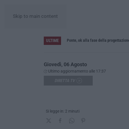
Skip to main content
ULTIME
L’Orchestra Filarmonica della Calabria protagonista su Rai Due. Il 9 Agosto in onda “La Notte del Mare”
Ponte, ok alla fase della progettazion
Giovedì, 06 Agosto
Ultimo aggiornamento alle 17:37
DIRETTA TV
Si legge in: 2 minuti