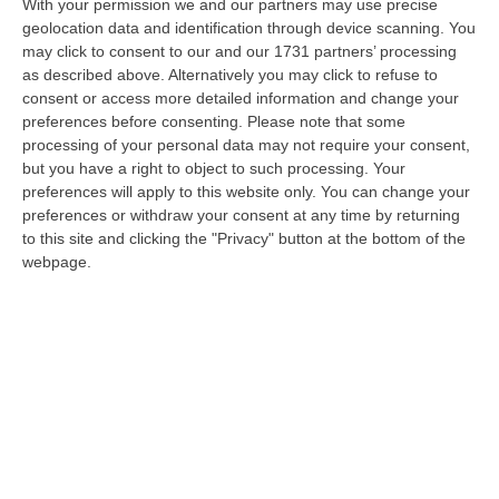
With your permission we and our partners may use precise
l'”interlocuzione” del commissario del Pd
geolocation data and identification through device scanning. You
may click to consent to our and our 1731 partners’ processing
Pino Soriero nel tentativo di riunire il
as described above. Alternatively you may click to refuse to
centrosinistra di Lamezia attorno al nome di
consent or access more detailed information and change your
preferences before consenting.
Please note that some
Enzo Richichi. Per l’ex parlamentare sono
processing of your personal data may not require your consent,
giorni davvero concitati, ma la sua strategia
but you have a right to object to such processing. Your
preferences will apply to this website only. You can change your
sta producendo risultati di non poco conto.
preferences or withdraw your consent at any time by returning
Sabato scorso il Pd ha finalmente trovato la
to this site and clicking the "Privacy" button at the bottom of the
“sintesi” tanto auspicata scongiurando di
webpage.
fatto primarie che avrebbero potuto acuire le
lacerazioni già esistenti tra i dem della
Piana. Adesso l’obiettivo del commissario è
fare il bis, attraverso una più larga
convergenza che permetta al centrosinistra
di evitare le primarie e presentarsi agli