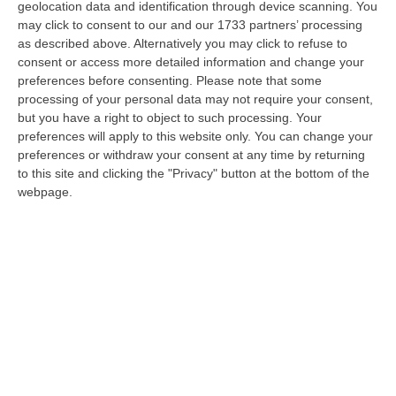
geolocation data and identification through device scanning. You
dunque, sprovviste. Eppure i dati ci dicono
may click to consent to our and our 1733 partners’ processing
as described above. Alternatively you may click to refuse to
che il fatto che se il paziente sia subito preso
consent or access more detailed information and change your
in carico da un centro specialistico può fare
preferences before consenting.
Please note that some
la differenza non solo per salvargli la vita, ma
processing of your personal data may not require your consent,
but you have a right to object to such processing. Your
anche per un recupero ottimale.
preferences will apply to this website only. You can change your
Quello di Vibo Valentia, il dipartimento di
preferences or withdraw your consent at any time by returning
to this site and clicking the "Privacy" button at the bottom of the
Scienze Neurologiche dell’ospedale
webpage.
“Iazzolino” diretto dal dott. Domenico Consoli,
è una “unità di emergenza dedicata”, fiore
all’occhiello per la sanità calabrese,
considerata unanimemente tra le prime dieci
neurologie italiane e la quinta per quanto
riguarda la terapia trombotica. I numeri
riferiti a quella Stroke unit ci fanno sapere
che nel 2012 ha fatto registrare una