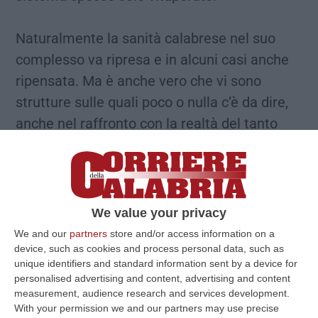
Naturalmente la sanità calabrese nel suo
complesso va ripresa e in alcuni casi anche
ripensata. Ma è anche vero che vi sono
strutture sulle quali poco o nulla c’è da dire,
anche nel raffronto con la realtà del tanto
celebrato Nord, se non che sono insufficienti
e che andrebbero potenziate. Parliamo delle
Stroke unit, i centri d’eccellenza per la
prevenzione e la cura della terza causa di
We value your privacy
decessi dopo l’infarto e il tumore. In Calabria,
We and our
partners
store and/or access information on a
con una popolazione considerata a rischio di
device, such as cookies and process personal data, such as
unique identifiers and standard information sent by a device for
circa due milioni ne abbiamo solo tre:
personalised advertising and content, advertising and content
Cosenza, Vibo Valentia e Reggio Calabria. Le
measurement, audience research and services development.
With your permission we and our partners may use precise
province di Catanzaro e di Crotone ne sono,