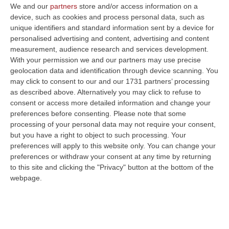
We and our
partners
store and/or access information on a
device, such as cookies and process personal data, such as
unique identifiers and standard information sent by a device for
personalised advertising and content, advertising and content
measurement, audience research and services development.
With your permission we and our partners may use precise
geolocation data and identification through device scanning. You
may click to consent to our and our 1731 partners’ processing
as described above. Alternatively you may click to refuse to
Clicca e segui “Corriere della Calabria” su Google News
consent or access more detailed information and change your
preferences before consenting.
Please note that some
COSENZA
Non c’è alcuna associazione
processing of your personal data may not require your consent,
mafiosa e i pentiti sono inattendibili. Lo
but you have a right to object to such processing. Your
preferences will apply to this website only. You can change your
hanno ribadito più volte l’avvocato Filippo
preferences or withdraw your consent at any time by returning
Cinnante e altri difensori nel corso delle loro
to this site and clicking the "Privacy" button at the bottom of the
webpage.
arringhe nell’ambito del processo “Squarcio”,
che si sta svolgendo nel tribunale bruzio. Il
procedimento è scaturito da un’operazione
contro i clan del Cosentino scattata nel 2000.