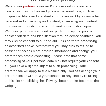
We and our
partners
store and/or access information on a
device, such as cookies and process personal data, such as
unique identifiers and standard information sent by a device for
personalised advertising and content, advertising and content
measurement, audience research and services development.
With your permission we and our partners may use precise
geolocation data and identification through device scanning. You
may click to consent to our and our 1733 partners’ processing
as described above. Alternatively you may click to refuse to
consent or access more detailed information and change your
preferences before consenting.
Please note that some
processing of your personal data may not require your consent,
but you have a right to object to such processing. Your
preferences will apply to this website only. You can change your
Clicca e segui “Corriere della Calabria” su Google News
preferences or withdraw your consent at any time by returning
to this site and clicking the "Privacy" button at the bottom of the
webpage.
REGGIO CALABRIA
La Prefettura di Reggio
Calabria comunica che questa mattina, nel
porto di Reggio, è arrivato un pattugliatore