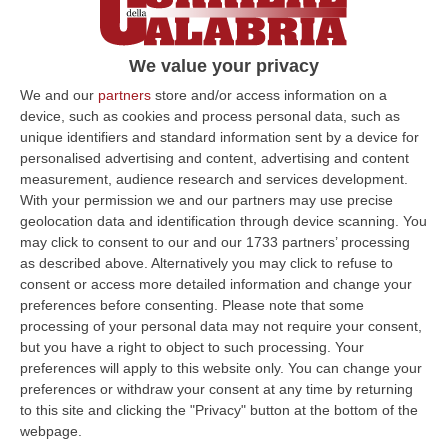
We value your privacy
We and our
partners
store and/or access information on a
device, such as cookies and process personal data, such as
unique identifiers and standard information sent by a device for
personalised advertising and content, advertising and content
measurement, audience research and services development.
With your permission we and our partners may use precise
geolocation data and identification through device scanning. You
may click to consent to our and our 1733 partners’ processing
as described above. Alternatively you may click to refuse to
consent or access more detailed information and change your
preferences before consenting.
Please note that some
Clicca e segui “Corriere della Calabria” su Google News
processing of your personal data may not require your consent,
but you have a right to object to such processing. Your
CROTONE
Hanno serrato per protesta, con un
preferences will apply to this website only. You can change your
preferences or withdraw your consent at any time by returning
lucchetto, il portone di ingresso della sede
to this site and clicking the "Privacy" button at the bottom of the
della Provincia, a Crotone, i dipendenti
webpage.