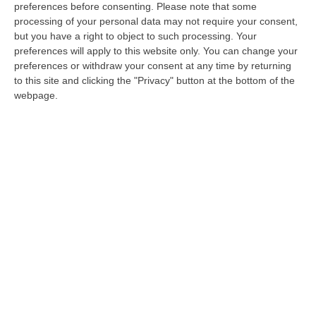
Modesto era spuntato, nel 2013, nelle
preferences before consenting.
Please note that some
dichiarazioni del collaboratore di giustizia
processing of your personal data may not require your consent,
but you have a right to object to such processing. Your
Roberto Violetta Calabrese, ex affiliato ai
preferences will apply to this website only. You can change your
clan cosentini. L’indagine sulla quale il
preferences or withdraw your consent at any time by returning
to this site and clicking the "Privacy" button at the bottom of the
pentito era intervenuto riguardava proprio
webpage.
una serie di meccanismi di finanziamento
che gli inquirenti ritenevano legati a un giro
di usura. Una strategia usata per finanziare
un imprenditore in difficoltà economiche
ottenendo in cambio la corresponsione di alti
interessi. Il finanziatore in questione, stando
alle parole di Violetta Calabrese, sarebbe
stato “aiutato” da un ex calciatore del
Cosenza, nato in Calabria, che avrebbe a sua
volta effettuato un bonifico bancario a