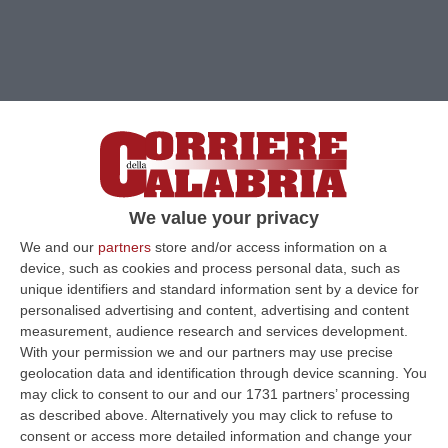
We value your privacy
We and our
partners
store and/or access information on a
device, such as cookies and process personal data, such as
unique identifiers and standard information sent by a device for
personalised advertising and content, advertising and content
measurement, audience research and services development.
With your permission we and our partners may use precise
Clicca e segui “Corriere della Calabria” su Google News
geolocation data and identification through device scanning. You
may click to consent to our and our 1731 partners’ processing
as described above. Alternatively you may click to refuse to
COSENZA
Il nome del calciatore Francesco
consent or access more detailed information and change your