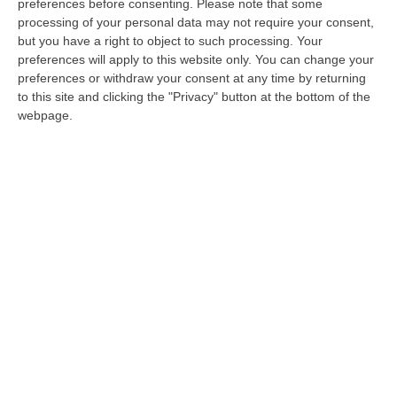
preferences before consenting.
Please note that some
dev’essere stata semplice per Ernesto
processing of your personal data may not require your consent,
Magorno, agitata dalle amministrative del
but you have a right to object to such processing. Your
capoluogo di regione. A far tribolare il
preferences will apply to this website only. You can change your
preferences or withdraw your consent at any time by returning
segretario regionale la notizia ufficiale del
to this site and clicking the "Privacy" button at the bottom of the
ritorno di Ap (Ncd) nell’alveo naturale del
webpage.
centrodestra, dopo un flirt neanche tanto
convinto con il centrosinistra e con Ciconte.
Così, di buon mattino, mano allo smartphone,
Magorno ha scritto a Mario Oliverio e
Lorenzo Guerini mettendo sul piatto tutte le
difficoltà del momento, compresa l’ipotesi
comunicatagli da Enzo Ciconte: «Sta
valutando la possibilità di non confermare la
sua disponibilità a candidarsi a Sindaco»,
scrive.