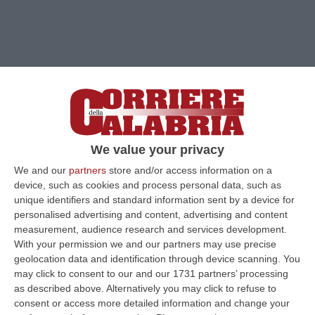
We value your privacy
We and our
partners
store and/or access information on a
device, such as cookies and process personal data, such as
unique identifiers and standard information sent by a device for
personalised advertising and content, advertising and content
Clicca e segui “Corriere della Calabria” su Google News
measurement, audience research and services development.
With your permission we and our partners may use precise
CATANZARO
Dubbi, calcoli e magari qualche
geolocation data and identification through device scanning. You
may click to consent to our and our 1731 partners’ processing
incubo: Catanzaro che torna in mano al
as described above. Alternatively you may click to refuse to
centrodestra. La notte appena trascorsa non
consent or access more detailed information and change your