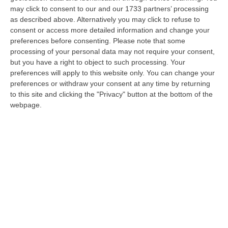
AMANTEA
Due fratelli sono stati arrestati
may click to consent to our and our 1733 partners’ processing
per intermediazione illecita e sfruttamento
as described above. Alternatively you may click to refuse to
consent or access more detailed information and change your
del lavoro aggravata dalla discriminazione
preferences before consenting.
Please note that some
razziale. E beni per circa 2 milioni sono stati
processing of your personal data may not require your consent,
but you have a right to object to such processing. Your
sequestrati. È questo il risultato
preferences will apply to this website only. You can change your
dell’operazione condotta dai carabinieri della
preferences or withdraw your consent at any time by returning
compagnia di Paola che, dalle prime luci
to this site and clicking the "Privacy" button at the bottom of the
webpage.
dell’alba, stanno eseguendo un’attività di
contrasto allo sfruttamento dei rifugiati
ospitati nei centri di accoglienza.
Agli arresti domiciliari sono finiti due fratelli
di Amantea, Francesco e Giuseppe Arlia
Ciommo, di 48 e 41 anni, su ordinanze
disposte dal Giudice per le indagini
preliminari del Tribunale di Paola, Maria