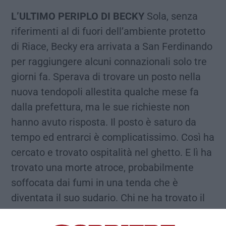
L’ULTIMO PERIPLO DI BECKY
Sola, senza
riferimenti al di fuori dell’ambiente protetto
di Riace, Becky era arrivata a San Ferdinando
per raggiungere alcuni connazionali solo tre
giorni fa. Sperava di trovare un posto nella
nuova tendopoli allestita qualche mese fa
dalla prefettura, ma le sue richieste non
hanno avuto risposta. Il posto è saturo da
tempo ed entrarci è complicatissimo. Così ha
cercato e trovato ospitalità nel ghetto. E lì ha
trovato una morte atroce, probabilmente
soffocata dai fumi in una tenda che è
diventata il suo sudario. Chi ne ha trovato il
corpo carbonizzato racconta che aveva le