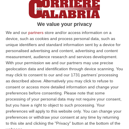
braccia strette sul viso, in un ultimo
disperato gesto di protezione.
We value your privacy
LUCANO: «ISTITUZIONI RESPONSABILI»
«Un
We and our
partners
store and/or access information on a
destino crudele ha segnato per sempre la
device, such as cookies and process personal data, such as
vita di una ragazza in fuga dalle guerre e
unique identifiers and standard information sent by a device for
personalised advertising and content, advertising and content
dalle persecuzioni – dice arrabbiato il
measurement, audience research and services development.
sindaco di Riace, Mimmo Lucano – Di questa
With your permission we and our partners may use precise
geolocation data and identification through device scanning. You
morte sono responsabili le istituzioni che
may click to consent to our and our 1731 partners’ processing
hanno lasciato in questi anni che Rosarno
as described above. Alternatively you may click to refuse to
continuasse così e i mercenari
consent or access more detailed information and change your
preferences before consenting.
Please note that some
dell’accoglienza». Mentre i soldi per i Centri
processing of your personal data may not require your consent,
di accoglienza straordinaria quanto meno da
but you have a right to object to such processing. Your
preferences will apply to this website only. You can change your
giugno del 2016 tardano ad arrivare e Riace –
preferences or withdraw your consent at any time by returning
afferma Lucano – «viene di fatto boicottata»,
to this site and clicking the "Privacy" button at the bottom of the