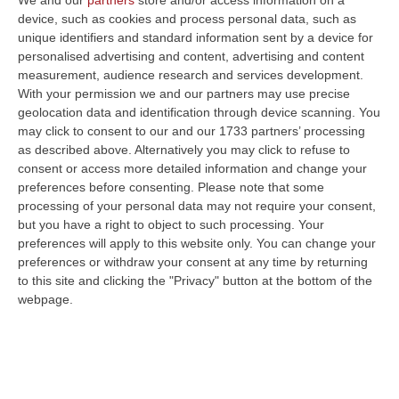
pubbliche e la rappresentanza parlamentare,
device, such as cookies and process personal data, such as
unique identifiers and standard information sent by a device for
supportare in alcun modo il segretario
personalised advertising and content, advertising and content
nazionale.
measurement, audience research and services development.
Tutto ciò ha proprio una sua logica
With your permission we and our partners may use precise
geolocation data and identification through device scanning. You
incontestabile ed è giusto prendersela con i
may click to consent to our and our 1733 partners’ processing
sabotatori interni svelando finalmente quella
as described above. Alternatively you may click to refuse to
consent or access more detailed information and change your
che ai più era sembrata solo incapacità o
preferences before consenting.
Please note that some
mero egoismo. È arrivato il momento di dire
processing of your personal data may not require your consent,
but you have a right to object to such processing. Your
che c’è chi ha lavorato per indebolire il Pd ed
preferences will apply to this website only. You can change your
emerge la necessità di chiamare tutti a
preferences or withdraw your consent at any time by returning
raccolta, nell’impossibilità di aspettarsi
to this site and clicking the "Privacy" button at the bottom of the
webpage.
alcunché da chi era deputato a preparare le
elezioni.
Una nobile lettera, quindi, non potrebbe
d’altra parte immaginarsi che 5 segretari