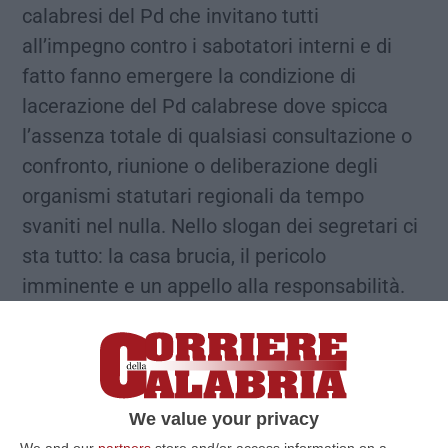
calabresi del Pd che invitano tutti
all’impegno contro i sabotatori interni e di
fatto fanno emergere la condizione di
lacerazione del Pd calabrese dove spicca
l’assenza totale di qualsiasi consultazione o
confronto, riunione o deliberazione degli
organismi statutari regionali da tempo
svaniti nel nulla. Nello slogan dei segretari ci
sta tutto: la casa brucia, il pericolo
imminente e un appello alla responsabilità.
Immaginiamo giustamente rivolto ai tanti
militanti che hanno senso di responsabilità a
fronte di una gestione regionale fallimentare
ed irresponsabile che non ha fatto alcunché
We value your privacy
per costruire il Pd, aiutare le amministrazioni
We and our
partners
store and/or access information on a