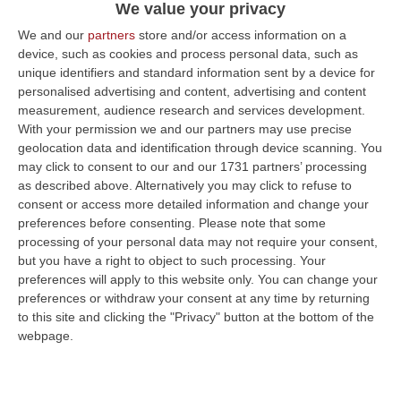
We value your privacy
We and our
partners
store and/or access information on a
device, such as cookies and process personal data, such as
unique identifiers and standard information sent by a device for
personalised advertising and content, advertising and content
measurement, audience research and services development.
With your permission we and our partners may use precise
geolocation data and identification through device scanning. You
may click to consent to our and our 1731 partners’ processing
as described above. Alternatively you may click to refuse to
consent or access more detailed information and change your
preferences before consenting.
Please note that some
processing of your personal data may not require your consent,
Clicca e segui “Corriere della Calabria” su Google News
but you have a right to object to such processing. Your
preferences will apply to this website only. You can change your
preferences or withdraw your consent at any time by returning
LIMBADI
I carabinieri hanno arrestato a
to this site and clicking the "Privacy" button at the bottom of the
Limbadi, con l’accusa di detenzione abusiva
webpage.
di arma e munizioni, Domenico Di Grillo, di 71
anni, marito di Rosaria Mancuso, sorella dei