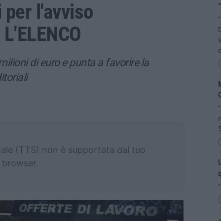
 per l'avviso
“
“
– L'ELENCO
D
d
ilioni di euro e punta a favorire la
toriali
M
C
“
m
5
cale (TTS) non è supportata dal tuo
browser.
U
q
“
«