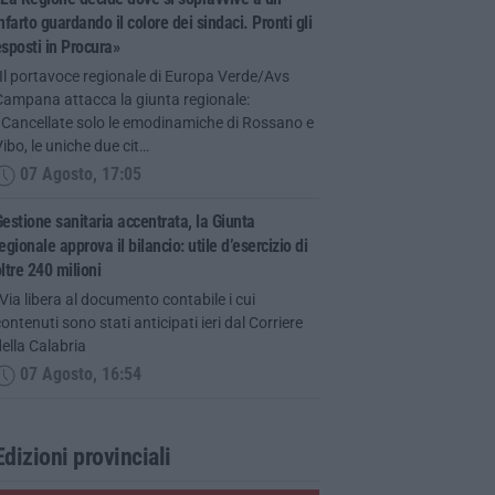
nfarto guardando il colore dei sindaci. Pronti gli
sposti in Procura»
Il portavoce regionale di Europa Verde/Avs
Campana attacca la giunta regionale:
«Cancellate solo le emodinamiche di Rossano e
ibo, le uniche due cit…
07 Agosto, 17:05
estione sanitaria accentrata, la Giunta
egionale approva il bilancio: utile d’esercizio di
ltre 240 milioni
Via libera al documento contabile i cui
ontenuti sono stati anticipati ieri dal Corriere
ella Calabria
07 Agosto, 16:54
Edizioni provinciali