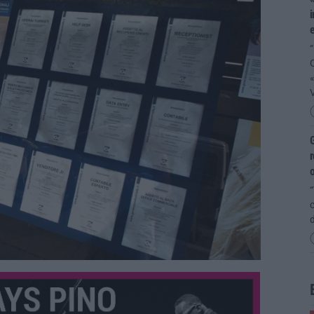
i
e
“
V
G
r
o
“
c
d