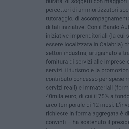
durata, di soggetti con maggiori d
percettori di ammortizzatori soci
tutoraggio, di accompagnamento 
di tali iniziative. Con il Bando 
iniziative imprenditoriali (la cu
essere localizzata in Calabria) c
settori industria, artigianato e t
fornitura di servizi alle imprese 
servizi, il turismo e la promozio
contributo concesso per spese mat
servizi reali) e immateriali (for
40mila euro, di cui il 75% a fond
arco temporale di 12 mesi. L’i
richieste in forma aggregata è 
convinti – ha sostenuto il presid