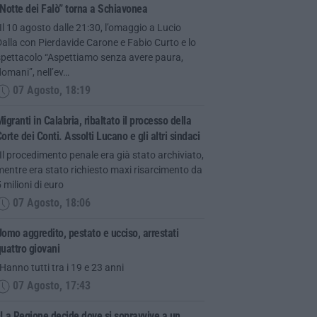
Notte dei Falò” torna a Schiavonea
Il 10 agosto dalle 21:30, l’omaggio a Lucio
alla con Pierdavide Carone e Fabio Curto e lo
spettacolo “Aspettiamo senza avere paura,
omani”, nell’ev…
07 Agosto, 18:19
igranti in Calabria, ribaltato il processo della
orte dei Conti. Assolti Lucano e gli altri sindaci
Il procedimento penale era già stato archiviato,
entre era stato richiesto maxi risarcimento da
 milioni di euro
07 Agosto, 18:06
omo aggredito, pestato e ucciso, arrestati
uattro giovani
Hanno tutti tra i 19 e 23 anni
07 Agosto, 17:43
La Regione decide dove si sopravvive a un