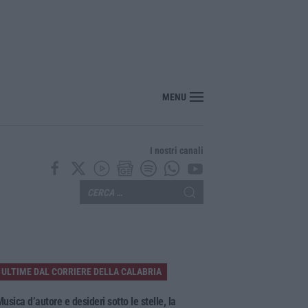
ito, pestato e ucciso, arrestati quattro giovani
MENU
I nostri canali
ULTIME DAL CORRIERE DELLA CALABRIA
usica d’autore e desideri sotto le stelle, la