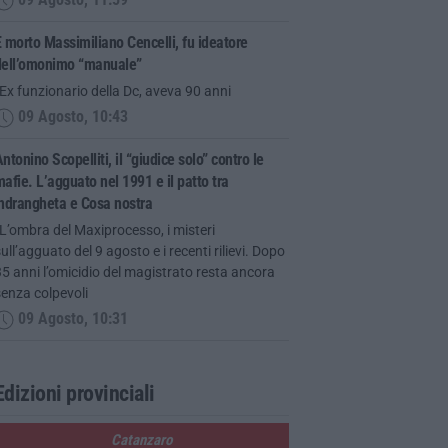
09 Agosto, 11:59
 morto Massimiliano Cencelli, fu ideatore
dell’omonimo “manuale”
Ex funzionario della Dc, aveva 90 anni
09 Agosto, 10:43
ntonino Scopelliti, il “giudice solo” contro le
afie. L’agguato nel 1991 e il patto tra
‘ndrangheta e Cosa nostra
L’ombra del Maxiprocesso, i misteri
ull’agguato del 9 agosto e i recenti rilievi. Dopo
5 anni l’omicidio del magistrato resta ancora
enza colpevoli
09 Agosto, 10:31
Edizioni provinciali
Catanzaro