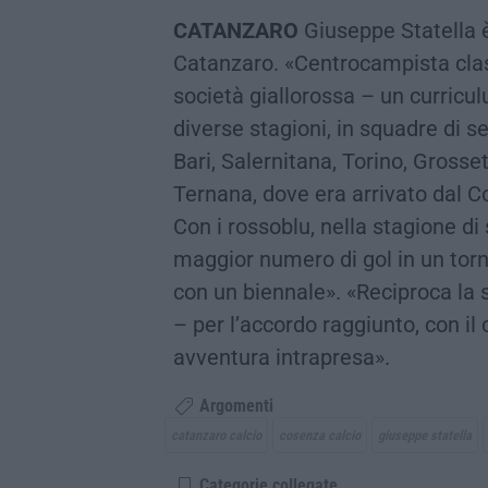
CATANZARO
Giuseppe Statella è
Catanzaro. «Centrocampista class
società giallorossa – un curricul
diverse stagioni, in squadre di se
Bari, Salernitana, Torino, Grosset
Ternana, dove era arrivato dal C
Con i rossoblu, nella stagione di
maggior numero di gol in un torne
con un biennale». «Reciproca la s
– per l’accordo raggiunto, con il
avventura intrapresa».
Argomenti
catanzaro calcio
cosenza calcio
giuseppe statella
Categorie collegate