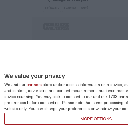
catanzaro
cosenza
sport
Corriere delle Calabria è una testata giornalist
P.IVA. 03199620794, Via del mare 6/G, S.Eufem
Iscrizione tribunale di Lamezia Terme 5/2011 - D
Effettua una ricerca sul Corriere delle Calabria
We value your privacy
We and our
partners
store and/or access information on a device, su
and content, advertising and content measurement, audience resea
device scanning. You may click to consent to our and our 1733 partn
preferences before consenting.
Please note that some processing of 
website only. You can change your preferences or withdraw your conse
MORE OPTIONS