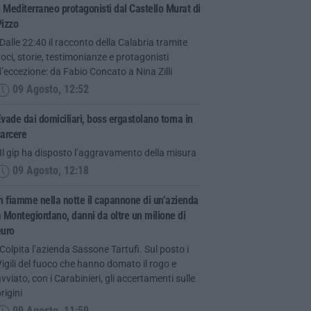
l Mediterraneo protagonisti dal Castello Murat di
Pizzo
Dalle 22:40 il racconto della Calabria tramite
oci, storie, testimonianze e protagonisti
’eccezione: da Fabio Concato a Nina Zilli
09 Agosto, 12:52
vade dai domiciliari, boss ergastolano torna in
carcere
Il gip ha disposto l’aggravamento della misura
09 Agosto, 12:18
n fiamme nella notte il capannone di un’azienda
 Montegiordano, danni da oltre un milione di
euro
Colpita l’azienda Sassone Tartufi. Sul posto i
igili del fuoco che hanno domato il rogo e
vviato, con i Carabinieri, gli accertamenti sulle
rigini