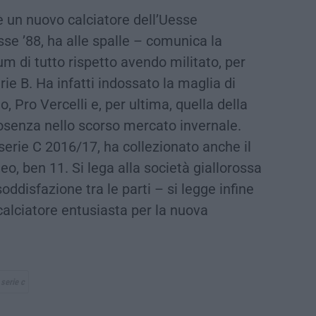
 un nuovo calciatore dell’Uesse
e ’88, ha alle spalle – comunica la
um di tutto rispetto avendo militato, per
rie B. Ha infatti indossato la maglia di
o, Pro Vercelli e, per ultima, quella della
osenza nello scorso mercato invernale.
 serie C 2016/17, ha collezionato anche il
o, ben 11. Si lega alla società giallorossa
oddisfazione tra le parti – si legge infine
 calciatore entusiasta per la nuova
serie c