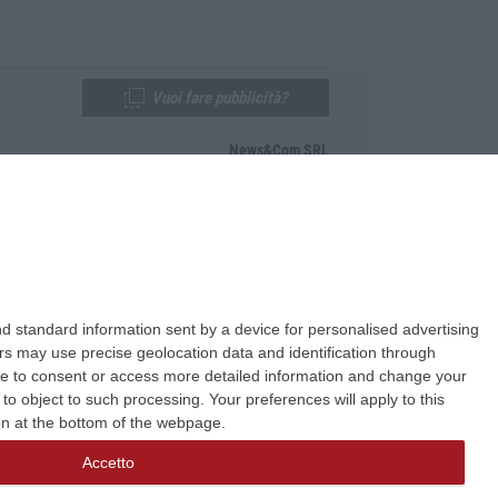
Vuoi fare pubblicità?
News&Com SRL
Telefono:
0968-53665
Email:
newsandcom@gmail.com
d standard information sent by a device for personalised advertising
s may use precise geolocation data and identification through
use to consent or access more detailed information and change your
o object to such processing. Your preferences will apply to this
ton at the bottom of the webpage.
Accetto