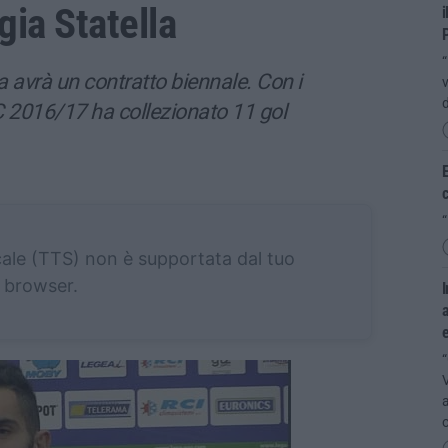
gia Statella
i
“
 avrà un contratto biennale. Con i
v
d
 C 2016/17 ha collezionato 11 gol
E
“
cale (TTS) non è supportata dal tuo
browser.
I
a
“
V
a
o