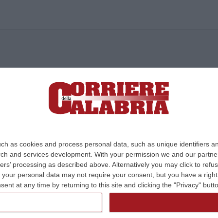
ica di News&Com S.r.l ©2012-
-2026. Tutti i diritti riservati.
ia, Lamezia Terme (CZ)
irettore responsabile Paola Militano |
Privacy
ch as cookies and process personal data, such as unique identifiers an
rch and services development.
With your permission we and our partner
Design:
cfweb
ers’ processing as described above. Alternatively you may click to ref
your personal data may not require your consent, but you have a right t
nt at any time by returning to this site and clicking the "Privacy" but