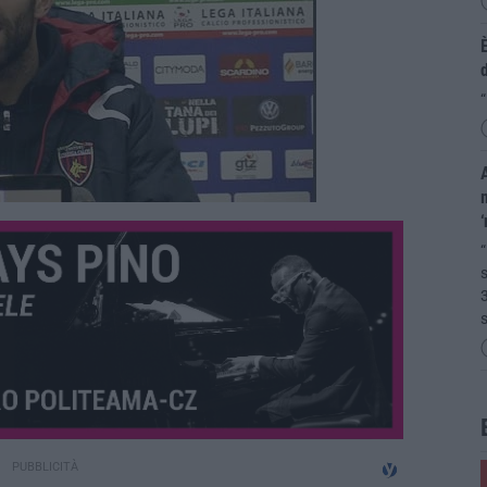
È
“
A
m
“
s
3
s