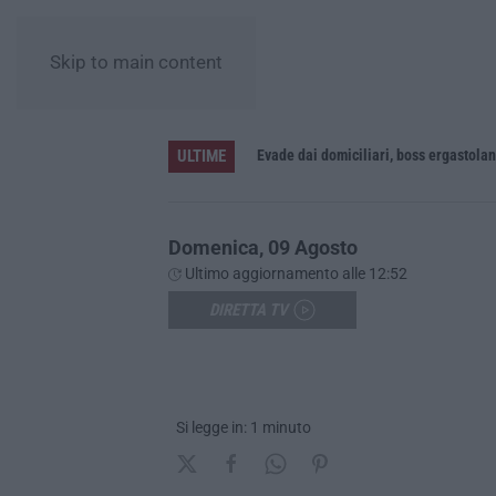
Skip to main content
ULTIME
La Notte del Mare stasera su Rai 2, la Calabria e il Mediterraneo protagonisti dal Castello Murat di Pizzo
Evade dai domiciliari, boss ergastolan
Domenica, 09 Agosto
Ultimo aggiornamento alle 12:52
DIRETTA TV
Si legge in: 1 minuto