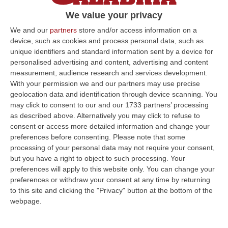
We value your privacy
We and our
partners
store and/or access information on a
device, such as cookies and process personal data, such as
unique identifiers and standard information sent by a device for
personalised advertising and content, advertising and content
measurement, audience research and services development.
With your permission we and our partners may use precise
geolocation data and identification through device scanning. You
may click to consent to our and our 1733 partners’ processing
as described above. Alternatively you may click to refuse to
consent or access more detailed information and change your
preferences before consenting.
Please note that some
processing of your personal data may not require your consent,
Clicca e segui “Corriere della Calabria” su Google News
but you have a right to object to such processing. Your
preferences will apply to this website only. You can change your
preferences or withdraw your consent at any time by returning
MILANO
Su proposta del questore di Milano,
to this site and clicking the "Privacy" button at the bottom of the
la Sezione misure di prevenzione del
webpage.
Tribunale ha disposto la confisca in primo
grado dei beni sequestrati nell’agosto del