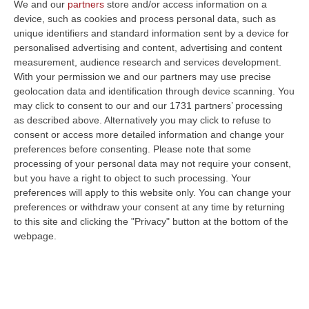
We and our
partners
store and/or access information on a
Teatro Morelli di Cosenza i giorni 6 e 7
device, such as cookies and process personal data, such as
unique identifiers and standard information sent by a device for
dicembre. Le ultime due giornate della 5
personalised advertising and content, advertising and content
Giorni di Musica contro le mafie
measurement, audience research and services development.
With your permission we and our partners may use precise
concluderanno un lungo percorso che ha
geolocation data and identification through device scanning. You
visto 512 brani candidati, 350 artisti
may click to consent to our and our 1731 partners’ processing
ammessi al voto di una giuria di esperti, una
as described above. Alternatively you may click to refuse to
consent or access more detailed information and change your
giuria social ed una di studenti di varie scuole
preferences before consenting.
Please note that some
italiane. Durante le finali i giudici on stage
processing of your personal data may not require your consent,
but you have a right to object to such processing. Your
saranno Roy Paci, Picciotto e Serena
preferences will apply to this website only. You can change your
Brancale che insieme al pubblico, una giuria
preferences or withdraw your consent at any time by returning
to this site and clicking the "Privacy" button at the bottom of the
demoscopica ed una di votanti attraverso
webpage.
una diretta social, decreteranno i vincitori del
concorso che ha come obiettivo la
valorizzazione della musica socialmente
impegnata. La conduzione delle finali è a