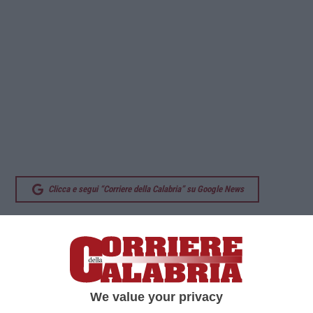
Clicca e segui “Corriere della Calabria” su Google News
COSENZA
Dopo un mese di votazioni la
direzione di Mvsm annuncia i dieci nomi
ammessi alla finale della 10^ edizione del
Premio nazionale Musica contro le mafie. Gli
We value your privacy
artisti selezionati condivideranno il palco del