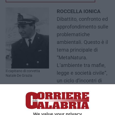
ROCCELLA IONICA
Dibattito, confronto ed
approfondimento sulle
problematiche
ambientali. Questo è il
tema principale di
“MetaNatura.
L’ambiente tra mafie,
Il capitano di corvetta
legge e società civile”,
Natale De Grazia
un ciclo d’incontri di
due giornate che vedrà
la partecipazione ed il confronto tra una serie
di ospiti e realtà che da anni svolgono
un’importante opera di sensibilizzazione su
We value your privacy