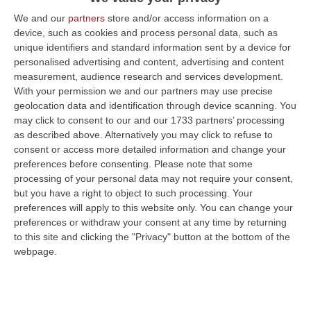
questi temi. La location nel Reggino,
We and our
partners
store and/or access information on a
l’affaccio sul mare e le date non sono
device, such as cookies and process personal data, such as
unique identifiers and standard information sent by a device for
lasciate al caso, ma riconducono tutte al
personalised advertising and content, advertising and content
tema che fa da sfondo e filo conduttore per
measurement, audience research and services development.
With your permission we and our partners may use precise
questi appuntamenti: il Capitano Natale De
geolocation data and identification through device scanning. You
Grazia, scomparso nella notte tra il 12 ed il
may click to consent to our and our 1733 partners’ processing
13 dicembre di 24 anni fa in circostanze –
as described above. Alternatively you may click to refuse to
consent or access more detailed information and change your
ancora oggi – molto sospette. La memoria e
preferences before consenting.
Please note that some
l’impegno attivo, in continuità con la
processing of your personal data may not require your consent,
but you have a right to object to such processing. Your
dedizione nella ricerca della verità dallo
preferences will apply to this website only. You can change your
stesso De Grazia, sono i pilastri sui quali gli
preferences or withdraw your consent at any time by returning
to this site and clicking the "Privacy" button at the bottom of the
organizzatori hanno fissato le basi di questi
webpage.
incontri che – come ci racconta Andrea
Carnì, ricercatore e co-organizzatore degli
incontri – «nascono dall’esigenza di