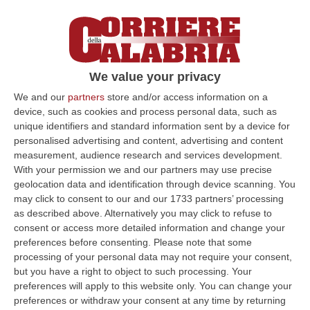
We value your privacy
We and our
partners
store and/or access information on a
device, such as cookies and process personal data, such as
unique identifiers and standard information sent by a device for
personalised advertising and content, advertising and content
measurement, audience research and services development.
With your permission we and our partners may use precise
geolocation data and identification through device scanning. You
may click to consent to our and our 1733 partners’ processing
as described above. Alternatively you may click to refuse to
consent or access more detailed information and change your
preferences before consenting.
Please note that some
processing of your personal data may not require your consent,
Clicca e segui “Corriere della Calabria” su Google News
but you have a right to object to such processing. Your
preferences will apply to this website only. You can change your
COSENZA
La Filcams Cgil Castrovillari e la
preferences or withdraw your consent at any time by returning