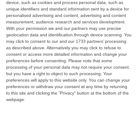
device, such as cookies and process personal data, such as
consiliari nel periodo 2010-2012. Per Bova e
unique identifiers and standard information sent by a device for
Ciconte, entrambi difesi dall’avvocato Alfredo
personalised advertising and content, advertising and content
measurement, audience research and services development.
Gualtieri, la Procura aveva chiesto
With your permission we and our partners may use precise
rispettivamente la condanna a 106mila euro
geolocation data and identification through device scanning. You
may click to consent to our and our 1733 partners’ processing
e 9mila euro. Era stato citato in giudizio
as described above. Alternatively you may click to refuse to
anche l’ex consigliere regionale dell’Udc
consent or access more detailed information and change your
preferences before consenting.
Please note that some
Pasquale Tripodi, che – con una memoria del
processing of your personal data may not require your consent,
19 marzo 2019 – ha chiesto di definire il
but you have a right to object to such processing. Your
giudizio “patteggiando” un pagamento di
preferences will apply to this website only. You can change your
preferences or withdraw your consent at any time by returning
10mila euro, cioè il 50% della somma
to this site and clicking the "Privacy" button at the bottom of the
contestata.
LE CONTESTAZIONI DELLA
webpage.
PROCURA
La Procura ha contestato i
consiglieri, come appartenenti al Gruppo
Misto, di aver «ottenuto e gestito fondi
assegnati al gruppo consiliare in modo