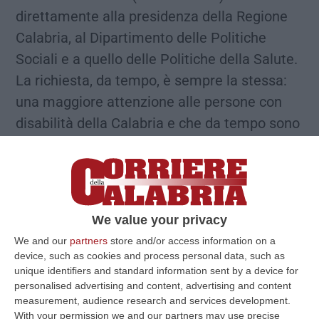
direttamente alla presidenza della Regione
Calabria, al Dipartimento delle Politiche
Sociali e a quello delle Politiche della Salute.
La richiesta, da tempo, è sempre la stessa:
una maggiore attenzione alle persone con
disabilità della Calabria e che da tempo sono
in attesa di risposte ai bisogni essenziali e
legati al Covid-19.
LE RICHIESTE
«Nella
prima missiva del 25 marzo – scrive il
coordinamento ANFFAS e Fish Calabria –
We value your privacy
abbiamo inviato la richiesta di costituzione di
We and our
partners
store and/or access information on a
una Unità Speciale secondo art.9 del DL
device, such as cookies and process personal data, such as
14/2020 da realizzarsi con la partecipazione
unique identifiers and standard information sent by a device for
personalised advertising and content, advertising and content
della rappresentanza di tutte le istituzioni
measurement, audience research and services development.
coinvolte: Presidenza regionale,
With your permission we and our partners may use precise