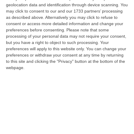
geolocation data and identification through device scanning. You
Dipartimento della salute, Dipartimento delle
may click to consent to our and our 1733 partners’ processing
politiche sociali della Regione, ASP,
as described above. Alternatively you may click to refuse to
consent or access more detailed information and change your
Protezione civile, Forum Terzo Settore,
preferences before consenting.
Please note that some
organizzazioni maggiormente
processing of your personal data may not require your consent,
rappresentative di persone con disabilità e
but you have a right to object to such processing. Your
preferences will apply to this website only. You can change your
dei loro familiari FISH Calabria, FAND
preferences or withdraw your consent at any time by returning
Calabria e ANFFAS Calabria, riconoscendo a
to this site and clicking the "Privacy" button at the bottom of the
webpage.
quest’ultima l’organizzazione a livello
nazionale di una unità di crisi che ha
elaborato strumenti e strategie condivisi
anche con FISH e offerti alle Regioni Italiane.
La Regione Calabria non ha accolto la
proposta dell’Unità Speciale né da parte sua
ha avanzato alcuna soluzione. Il DPCM 26
aprile 2020 all’articolo 8 ha previsto che la