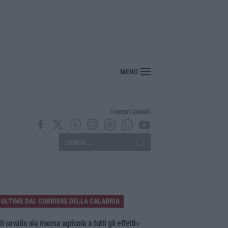
o sciopero del commercio e della distribuzione organizzata in Calabria
MENU
I nostri canali
ULTIME DAL CORRIERE DELLA CALABRIA
Il cavallo sia risorsa agricola a tutti gli effetti»