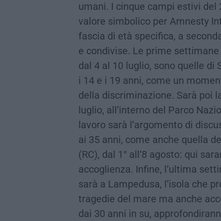
umani. I cinque campi estivi del 
valore simbolico per Amnesty In
fascia di età specifica, a secon
e condivise. Le prime settimane i
dal 4 al 10 luglio, sono quelle d
i 14 e i 19 anni, come un momento
della discriminazione. Sarà poi la
luglio, all’interno del Parco Nazio
lavoro sarà l’argomento di discus
ai 35 anni, come anche quella d
(RC), dal 1° all’8 agosto: qui sar
accoglienza. Infine, l’ultima set
sarà a Lampedusa, l’isola che pr
tragedie del mare ma anche accog
dai 30 anni in su, approfondiran