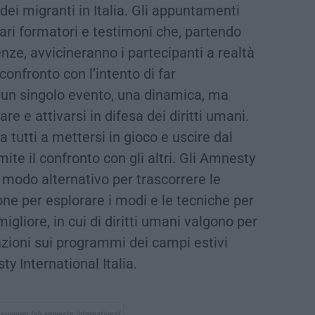
 dei migranti in Italia. Gli appuntamenti
ari formatori e testimoni che, partendo
nze, avvicineranno i partecipanti a realtà
onfronto con l’intento di far
 un singolo evento, una dinamica, ma
re e attivarsi in difesa dei diritti umani.
a tutti a mettersi in gioco e uscire dal
ite il confronto con gli altri. Gli Amnesty
odo alternativo per trascorrere le
ne per esplorare i modi e le tecniche per
igliore, in cui di diritti umani valgono per
rmazioni sui programmi dei campi estivi
ty International Italia.
summer lab amnesty international