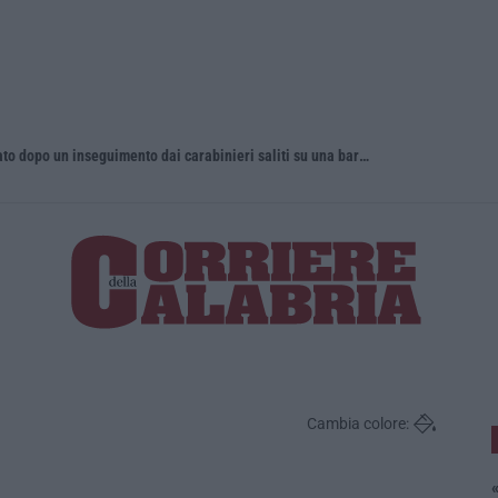
Fugge all’alt e si getta in mare, arrestato dopo un inseguimento dai carabinieri saliti su una barca privata
Il 15 agost
Cambia colore:
«