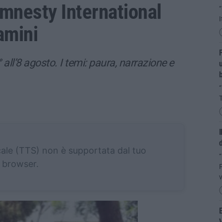
mnesty International
“
I
amini
F
all’8 agosto. I temi: paura, narrazione e
u
b
I
d
cale (TTS) non è supportata dal tuo
“
browser.
F
v
E