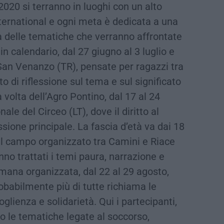
2020 si terranno in luoghi con un alto
ternational e ogni meta è dedicata a una
da delle tematiche che verranno affrontate
n calendario, dal 27 giugno al 3 luglio e
i San Venanzo (TR), pensate per ragazzi tra
 di riflessione sul tema e sul significato
 volta dell’Agro Pontino, dal 17 al 24
nale del Circeo (LT), dove il diritto al
sione principale. La fascia d’età va dai 18
el campo organizzato tra Camini e Riace
anno trattati i temi paura, narrazione e
timana organizzata, dal 22 al 29 agosto,
obabilmente più di tutte richiama le
lienza e solidarietà. Qui i partecipanti,
no le tematiche legate al soccorso,