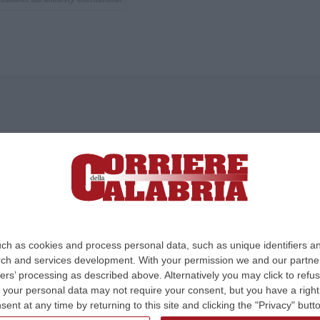
ica di News&Com S.r.l ©2012-
-2026. Tutti i diritti riservati.
ia, Lamezia Terme (CZ)
irettore responsabile Paola Militano |
Privacy
ch as cookies and process personal data, such as unique identifiers an
rch and services development.
With your permission we and our partner
Design:
cfweb
ers’ processing as described above. Alternatively you may click to ref
your personal data may not require your consent, but you have a right t
nt at any time by returning to this site and clicking the "Privacy" but