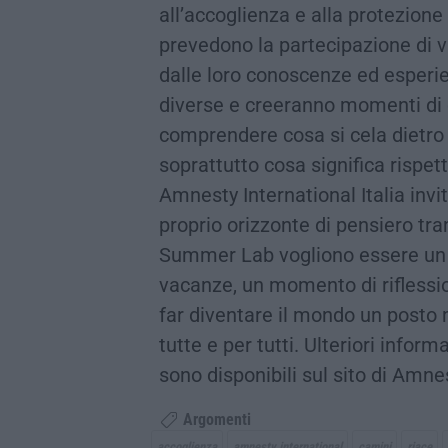
all’accoglienza e alla protezione
prevedono la partecipazione di v
dalle loro conoscenze ed esperie
diverse e creeranno momenti di c
comprendere cosa si cela dietro
soprattutto cosa significa rispetta
Amnesty International Italia invit
proprio orizzonte di pensiero tram
Summer Lab vogliono essere un m
vacanze, un momento di riflessio
far diventare il mondo un posto m
tutte e per tutti. Ulteriori info
sono disponibili sul sito di Amnes
Argomenti
accoglienza
amnesty international
camini
riace