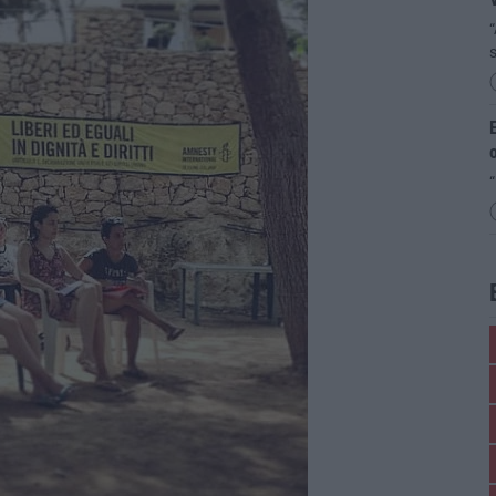
“
s
E
o
“