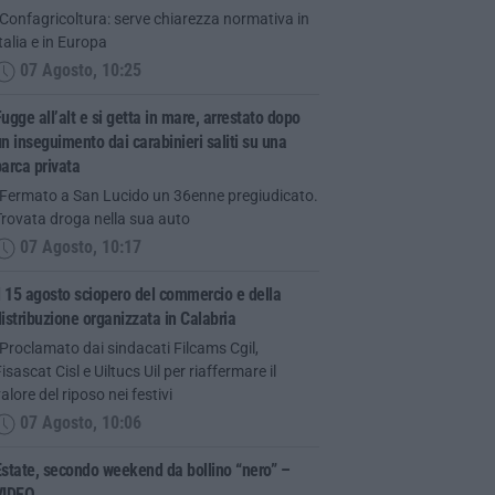
Confagricoltura: serve chiarezza normativa in
talia e in Europa
07 Agosto, 10:25
ugge all’alt e si getta in mare, arrestato dopo
n inseguimento dai carabinieri saliti su una
arca privata
“Fermato a San Lucido un 36enne pregiudicato.
Trovata droga nella sua auto
07 Agosto, 10:17
l 15 agosto sciopero del commercio e della
istribuzione organizzata in Calabria
Proclamato dai sindacati Filcams Cgil,
isascat Cisl e Uiltucs Uil per riaffermare il
alore del riposo nei festivi
07 Agosto, 10:06
state, secondo weekend da bollino “nero” –
VIDEO