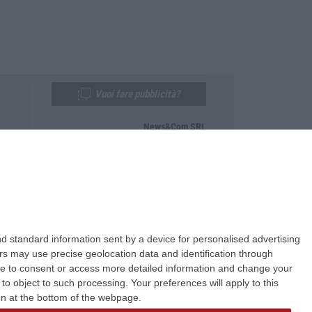
Vuoi fare pubblicità?
News&Com SRL
Telefono:
0968-53665
Email:
newsandcom@gmail.com
d standard information sent by a device for personalised advertising
s may use precise geolocation data and identification through
use to consent or access more detailed information and change your
o object to such processing. Your preferences will apply to this
ton at the bottom of the webpage.