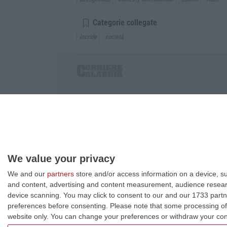
Categorie collegate
locride
società
Corriere delle Calabria è una testata giornalist
P.IVA. 03199620794, Via del mare 6/G, S.Eufem
Iscrizione tribunale di Lamezia Terme 5/2011 - D
Effettua una ricerca sul Corriere delle Calabria
We value your privacy
We and our
partners
store and/or access information on a device, su
and content, advertising and content measurement, audience resea
device scanning. You may click to consent to our and our 1733 partn
preferences before consenting.
Please note that some processing of 
website only. You can change your preferences or withdraw your conse