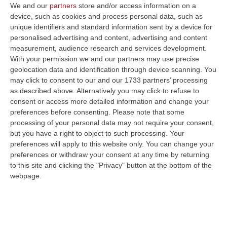
We and our
partners
store and/or access information on a
device, such as cookies and process personal data, such as
unique identifiers and standard information sent by a device for
personalised advertising and content, advertising and content
measurement, audience research and services development.
With your permission we and our partners may use precise
geolocation data and identification through device scanning. You
may click to consent to our and our 1733 partners’ processing
as described above. Alternatively you may click to refuse to
consent or access more detailed information and change your
preferences before consenting.
Please note that some
processing of your personal data may not require your consent,
Clicca e segui “Corriere della Calabria” su Google News
but you have a right to object to such processing. Your
preferences will apply to this website only. You can change your
preferences or withdraw your consent at any time by returning
ROCCELLA IONICA
Il Comune di Roccella
to this site and clicking the "Privacy" button at the bottom of the
Jonica, con riferimento allo sbarco di
webpage.
cittadini stranieri di nazionalità pachistana,
avvenuto nella tarda serata di giorno 10
luglio 2020, comunica che la giornata è