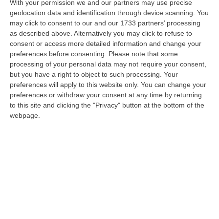
ad una location esotica, appare evidente che
With your permission we and our partners may use precise
geolocation data and identification through device scanning. You
il contesto è di per sé allarmante e
may click to consent to our and our 1733 partners’ processing
preoccupante. Una situazione che, di fatto,
as described above. Alternatively you may click to refuse to
ad ogni stagione estiva e ormai da diversi
consent or access more detailed information and change your
preferences before consenting.
Please note that some
(troppi) anni ci si ritrova puntualmente ad
processing of your personal data may not require your consent,
affrontare negli stessi termini.
but you have a right to object to such processing. Your
preferences will apply to this website only. You can change your
preferences or withdraw your consent at any time by returning
to this site and clicking the "Privacy" button at the bottom of the
webpage.
LA DEPURAZIONE
Sarebbe necessario
innanzitutto comprendere quale sia l’origine