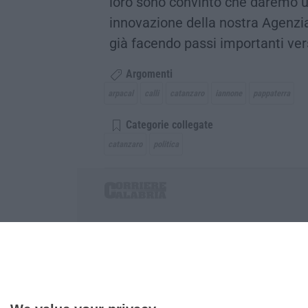
loro sono convinto che daremo u
innovazione della nostra Agenzia 
già facendo passi importanti vers
Argomenti
arpacal
calli
catanzaro
iannone
pappaterra
Categorie collegate
catanzaro
politica
Corriere delle Calabria è una testata giornalist
P.IVA. 03199620794, Via del mare 6/G, S.Eufem
Iscrizione tribunale di Lamezia Terme 5/2011 - D
Effettua una ricerca sul Corriere delle Calabria