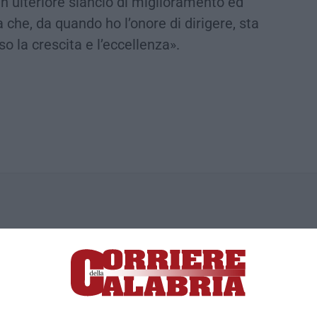
n ulteriore slancio di miglioramento ed
che, da quando ho l’onore di dirigere, sta
o la crescita e l’eccellenza».
ica di News&Com S.r.l ©2012-
-2026. Tutti i diritti riservati.
ia, Lamezia Terme (CZ)
irettore responsabile Paola Militano |
Privacy