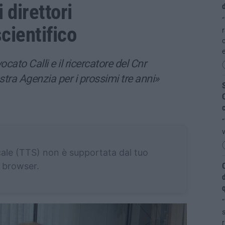
 direttori
d
“
cientifico
c
ocato Calli e il ricercatore del Cnr
stra Agenzia per i prossimi tre anni»
S
C
c
“
v
cale (TTS) non è supportata dal tuo
browser.
C
d
q
“
s
r