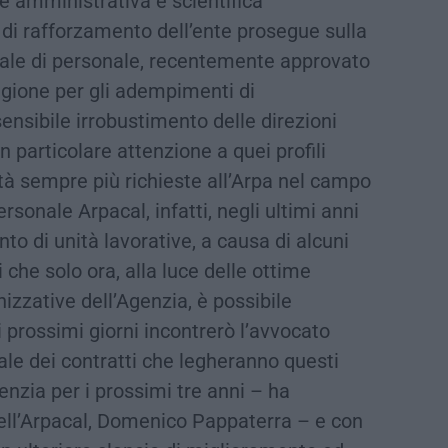
ee amministrativa e scientifica
di rafforzamento dell’ente prosegue sulla
nale di personale, recentemente approvato
egione per gli adempimenti di
nsibile irrobustimento delle direzioni
n particolare attenzione a quei profili
ità sempre più richieste all’Arpa nel campo
rsonale Arpacal, infatti, negli ultimi anni
to di unità lavorative, a causa di alcuni
che solo ora, alla luce delle ottime
izzative dell’Agenzia, è possibile
i prossimi giorni incontrerò l’avvocato
iale dei contratti che legheranno questi
enzia per i prossimi tre anni – ha
 dell’Arpacal, Domenico Pappaterra – e con