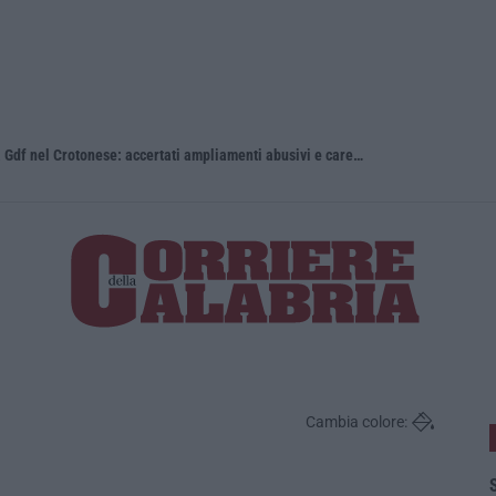
Stabilimenti balneari al setaccio della Gdf nel Crotonese: accertati ampliamenti abusivi e carenze igieniche
Calabria, na
Cambia colore:
S