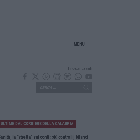
sce il “Circuito dell’ospitalità e dell’offerta ricettiva”: una rete del turismo di q
MENU
I nostri canali
ULTIME DAL CORRIERE DELLA CALABRIA
anità, la “stretta” sui conti: più controlli, bilanci