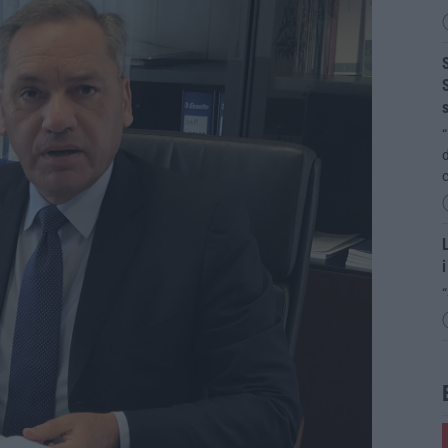
S
S
s
“
d
c
L
i
“