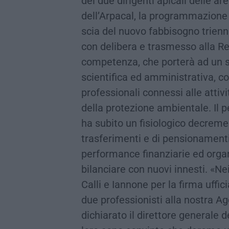
dei due dirigenti apicali delle ar
dell’Arpacal, la programmazione 
scia del nuovo fabbisogno trien
con delibera e trasmesso alla R
competenza, che porterà ad un se
scientifica ed amministrativa, co
professionali connessi alle attiv
della protezione ambientale. Il pe
ha subito un fisiologico decremen
trasferimenti e di pensionamenti 
performance finanziarie ed organ
bilanciare con nuovi innesti. «Ne
Calli e Iannone per la firma uffic
due professionisti alla nostra Ag
dichiarato il direttore generale