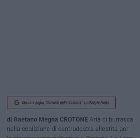
Clicca e segui “Corriere della Calabria” su Google News
di Gaetano Megna
CROTONE
Aria di burrasca
nella coalizione di centrodestra allestita per
le elezioni amministrative a Crotone. La Lega