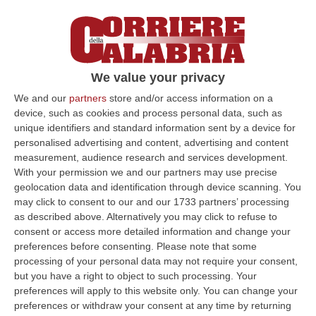
potrebbe addirittura correre da sola se il
parlamentare azzurro Sergio Torromino non
dovesse cambiare atteggiamento. Il
We value your privacy
segretario provinciale del carroccio,
We and our
partners
store and/or access information on a
Giancarlo Cerrelli, né smentisce e né
device, such as cookies and process personal data, such as
conferma. Si limita a dire di non volere
unique identifiers and standard information sent by a device for
lasciare dichiarazioni e questo – secondo
personalised advertising and content, advertising and content
measurement, audience research and services development.
prassi convalidata – equivale ad una
With your permission we and our partners may use precise
conferma. Qualcosa che non quadra c’è.
geolocation data and identification through device scanning. You
may click to consent to our and our 1733 partners’ processing
Negli ambienti del centrodestra si racconta
as described above. Alternatively you may click to refuse to
che Cerrelli domani incontrerà il segretario
consent or access more detailed information and change your
preferences before consenting.
Please note that some
regionale del suo partito, Cristin Inverizzi,
processing of your personal data may not require your consent,
atteso a Crotone per parlare della lista e con
but you have a right to object to such processing. Your
molta probabilità vorrà fatto anche il punto
preferences will apply to this website only. You can change your
preferences or withdraw your consent at any time by returning
sul rapporto con Forza Italia dopo