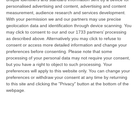
online su www.corrieredellacalabria.it) e per
personalised advertising and content, advertising and content
la prima volta in contemporanea anche su:
measurement, audience research and services development.
RTC, Calabria Tv, Teleuropa Network, RTI e
With your permission we and our partners may use precise
geolocation data and identification through device scanning. You
Reggio TV.
may click to consent to our and our 1733 partners’ processing
as described above. Alternatively you may click to refuse to
consent or access more detailed information and change your
preferences before consenting.
Please note that some
processing of your personal data may not require your consent,
but you have a right to object to such processing. Your
preferences will apply to this website only. You can change your
preferences or withdraw your consent at any time by returning
to this site and clicking the "Privacy" button at the bottom of the
webpage.
Le immagini, ne siamo convinti, sapranno
trasmettere la giusta chiave di lettura,
affascinando e coinvolgendo quanti vorranno
guardare la Calabria con occhi diversi, al