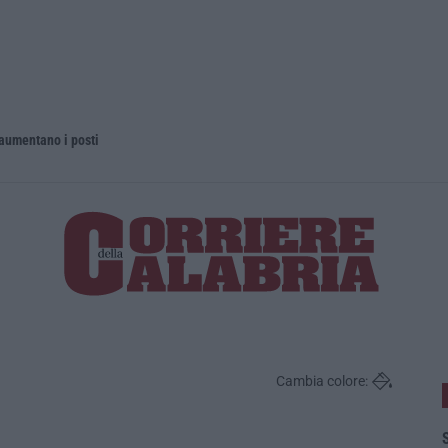
 aumentano i posti
La rivista 
Cambia colore:
S