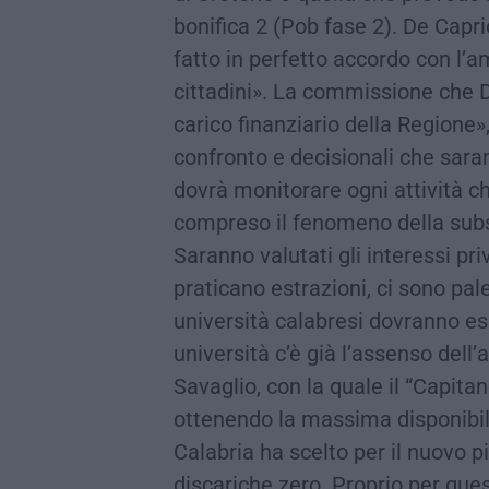
bonifica 2 (Pob fase 2). De Capri
fatto in perfetto accordo con l’a
cittadini». La commissione che D
carico finanziario della Regione»,
confronto e decisionali che sar
dovrà monitorare ogni attività ch
compreso il fenomeno della subs
Saranno valutati gli interessi pri
praticano estrazioni, ci sono pale
università calabresi dovranno es
università c’è già l’assenso dell
Savaglio, con la quale il “Capit
ottenendo la massima disponibili
Calabria ha scelto per il nuovo pia
discariche zero. Proprio per ques