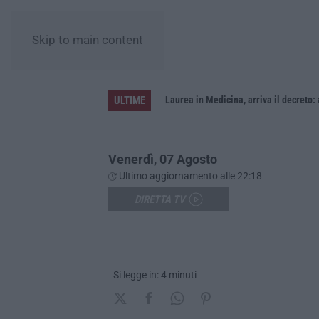
Skip to main content
ULTIME
Sistema bibliotecario vibonese, la dura replica di Soriano e Romeo: «Il fallimento è di chi ha staccato la spina»
Laurea in Medicina, arriva il decreto:
Venerdì, 07 Agosto
Ultimo aggiornamento alle 22:18
DIRETTA TV
Si legge in: 4 minuti