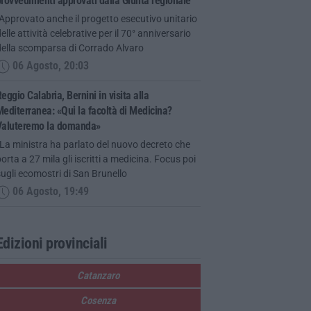
rovvedimenti approvati dalla Giunta regionale
Approvato anche il progetto esecutivo unitario
elle attività celebrative per il 70° anniversario
della scomparsa di Corrado Alvaro
06 Agosto, 20:03
eggio Calabria, Bernini in visita alla
editerranea: «Qui la facoltà di Medicina?
Valuteremo la domanda»
La ministra ha parlato del nuovo decreto che
orta a 27 mila gli iscritti a medicina. Focus poi
ugli ecomostri di San Brunello
06 Agosto, 19:49
Edizioni provinciali
Catanzaro
Cosenza