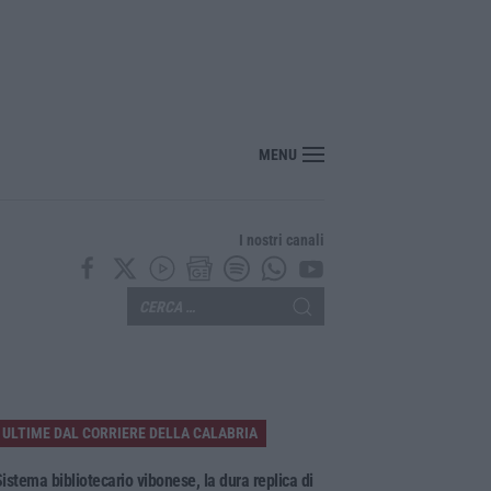
“America Journals” celebra lo stilista Anton Giulio Grande
MENU
I nostri canali
ULTIME DAL CORRIERE DELLA CALABRIA
istema bibliotecario vibonese, la dura replica di