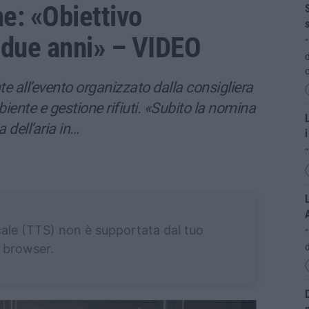
e: «Obiettivo
S
s
n due anni» – VIDEO
“
d
c
e all’evento organizzato dalla consigliera
iente e gestione rifiuti. «Subito la nomina
L
 dell’aria in…
i
“
L
cale (TTS) non è supportata dal tuo
browser.
d
D