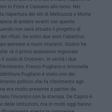
nni in Fiore e Cassano allo Ionio. Nei
la riapertura dei siti di Melicuccà e Motta
 spera di andare avanti con queste
quando non sarà attuato il progetto di
ei rifiuti. Se entro due anni l’obiettivo
ppo pensare a nuovi impianti. Sculco ha
 che «è il primo assessore regionale
l suolo di Crotone». In verità i due
ll’Ambiente, Franco Pugliano e Antonella
ddirittura Pugliano è stato uno dei
mento politico che fa riferimento agli
a era molto presente a partire da
nato l’incontro con la stampa. De Caprio è
 delle istituzioni, ma in molti oggi hanno
 ufficialmente aperta la campagna