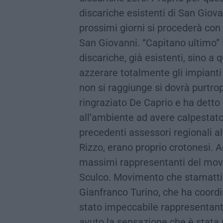
discariche esistenti di San Giova
prossimi giorni si procederà con 
San Giovanni. “Capitano ultimo”
discariche, già esistenti, sino a 
azzerare totalmente gli impianti d
non si raggiunge si dovrà purtro
ringraziato De Caprio e ha detto
all’ambiente ad avere calpestato i
precedenti assessori regionali a
Rizzo, erano proprio crotonesi. A
massimi rappresentanti del movi
Sculco. Movimento che stamattin
Gianfranco Turino, che ha coordi
stato impeccabile rappresentante
avuto la sensazione che è stata