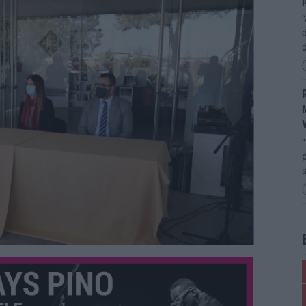
p
“
d
R
M
“
p
s