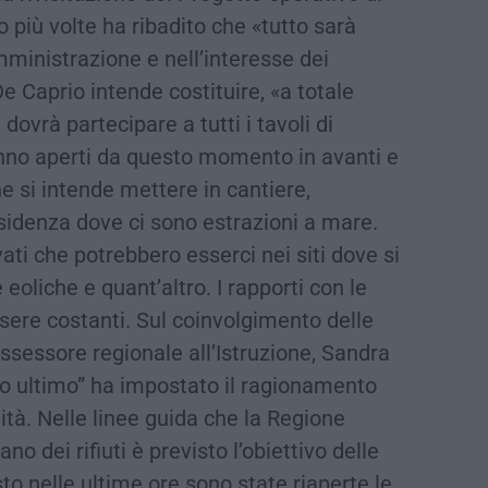
o più volte ha ribadito che «tutto sarà
mministrazione e nell’interesse dei
e Caprio intende costituire, «a totale
 dovrà partecipare a tutti i tavoli di
anno aperti da questo momento in avanti e
e si intende mettere in cantiere,
idenza dove ci sono estrazioni a mare.
vati che potrebbero esserci nei siti dove si
 eoliche e quant’altro. I rapporti con le
sere costanti. Sul coinvolgimento delle
’assessore regionale all’Istruzione, Sandra
ano ultimo” ha impostato il ragionamento
tà. Nelle linee guida che la Regione
no dei rifiuti è previsto l’obiettivo delle
to nelle ultime ore sono state riaperte le