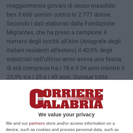
maggiormente giovani di sesso maschile:
ben 3.606 uomini contro le 2.777 donne.
Secondo i dati elaborati dalla Fondazione
Migrantes, che ha preso a campione il
numero degli iscritti all’Aire (Anagrafe degli
italiani residenti all’estero) il 40,9% degli
espatriati nell’ultimo anno aveva una fascia
di età compresa tra i 18 e il 34 anni mentre il
23,9% tra i 35 e i 49 anni. Dunque tutte
persone in piena età lavorativa o di
formazione e con le migliori energie psico-
mentali. In altre parole la Calabria perde –
come anche altre regioni per la verità – le
We value your privacy
sue forze «più giovani e vitali – per utilizzare
We and our
partners
store and/or access information on a
le parole degli analisti della Fondazione –
device, such as cookies and process personal data, such as