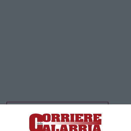
Clicca e segui “Corriere della Calabria” su Google News
CATANZARO
In Calabria ad oggi sono stati