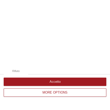
Rifiuto
Accetto
Argomenti
MORE OPTIONS
calabria
contagi
coronavirus
Categorie collegate