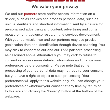
sottoposti a test 350.706 soggetti per un
We value your privacy
totale di tamponi eseguiti 359.952 (allo
We and our
partners
store and/or access information on a
stesso soggetto possono essere effettuati
device, such as cookies and process personal data, such as
più test). Le persone risultate positive al
unique identifiers and standard information sent by a device for
personalised advertising and content, advertising and content
Coronavirus sono 16.150 (+426 rispetto a
measurement, audience research and services development.
ieri), quelle negative 334.556. Sono questi i
With your permission we and our partners may use precise
dati giornalieri relativi all’epidemia da Covid-
geolocation data and identification through device scanning. You
may click to consent to our and our 1733 partners’ processing
19 comunicati dal dipartimento Tutela della
as described above. Alternatively you may click to refuse to
Salute. Territorialmente, dall’inizio
consent or access more detailed information and change your
preferences before consenting.
Please note that some
dell’epidemia, i casi positivi sono così
processing of your personal data may not require your consent,
distribuiti: – Cosenza: CASI ATTIVI 3. 923
but you have a right to object to such processing. Your
preferences will apply to this website only. You can change your
(125 in reparto Azienda ospedaliera Cosenza;
preferences or withdraw your consent at any time by returning
13 in reparto al presidio di Rossano e 9 al
to this site and clicking the "Privacy" button at the bottom of the
presidio ospedaliero di Cetraro; 17 in terapia
webpage.
intensiva, 3.759 in isolamento domiciliare);